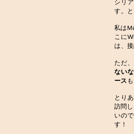
シリア
す。と
私はMa
こにW
は、接
ただ、
ないな
ース
も
とりあ
訪問し
いので
す！