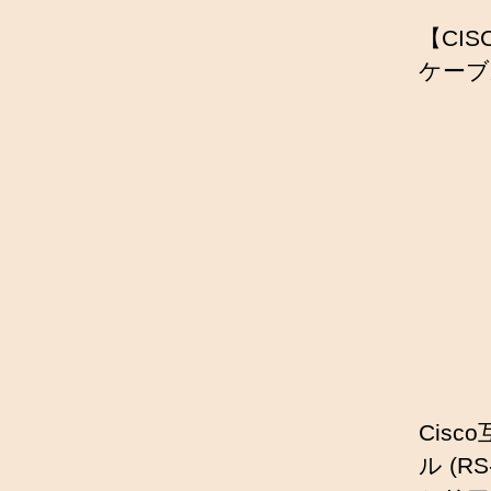
【CIS
ケーブ
Cis
ル (R