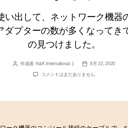
kを使い出して、ネットワーク機
アダプターの数が多くなってき
の見つけました。
作成者:
K&K International :)
8月 22, 2020
投
投
稿
稿
ネ
コメントはまだありません
者
日
ッ
ト
ワ
ー
ク
機
器
ワーク機器のコンソール接続のケーブルで、