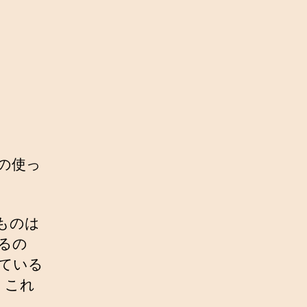
私の使っ
るものは
いるの
っている
。これ