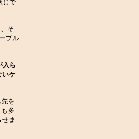
感じで
いて、そ
ケーブル
が入ら
ないケ
ん先を
とも多
らせま