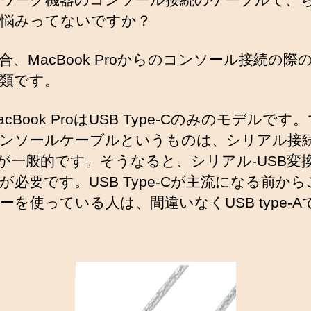
時
悩みってないですか？
の
接
続
合、MacBook Proからのコンソール接続の際
の
類です。
悩
み
cBook ProはUSB Type-Cのみのモデルです
へ
の
ンソールケーブルというものは、シリアル接続 (
c) が一般的です。そうなると、シリアル-USB変
が必要です。USB Type-Cが主流になる前か
ーを使っている人は、間違いなくUSB type-A