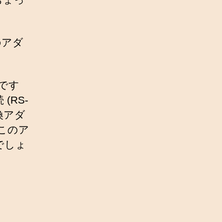
のアダ
。です
RS-
換アダ
らこのア
でしょ