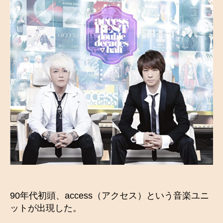
s
s
の
男
性
フ
ァ
ン
へ
の
90年代初頭、access（アクセス）という音楽ユニ
ットが出現した。