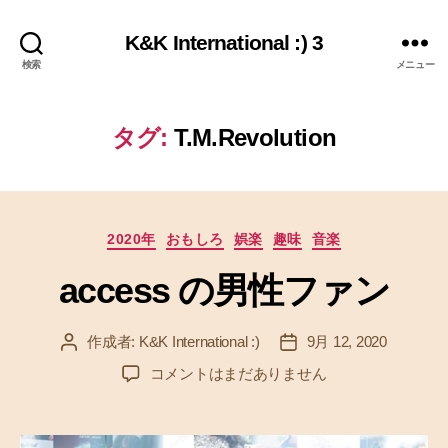
K&K International :) 3
検索
メニュー
タグ:
T.M.Revolution
カ
2020年
おもしろ
娯楽
趣味
音楽
テ
access の男性ファン
ゴ
リ
ー
作成者:
K&K International :)
9月 12, 2020
投
投
稿
稿
a
コメントはまだありません
者
日
c
c
e