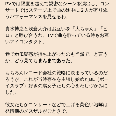
PVでは限度を超えて親密なシーンを演出し、コン
サートではステージ上で曲の途中に２人が寄り添
うパフォーマンスを見せるわ、
貴水博之と浅倉大介はお互いを「大ちゃん」「ヒ
ロ」と呼び合うわ、TVで曲を歌っている時もお互
いアイコンタクト。
巷で
ホモ
疑惑が持ち上がったのも当然で、と言う
か、どう見ても
まんまであった
。
もちろんレコード会社の戦略に決まっているのだ
ろうが、これが当時存在を主張し始めたBL（ボー
イズラブ）好きの腐女子たちの心をわしづかみに
した。
彼女たちがコンサートなどで上げる黄色い咆哮は
発情期のメスザルがごときで、