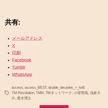
共有:
メールアドレス
X
印刷
Facebook
Tumblr
WhatsApp
access
,
access_BEST
,
double_decades_+_half
,
T.M.Revolution
,
TMN
,
TMネットワーク
,
小室哲哉
,
浅倉大
タ
介
,
貴水博之
グ