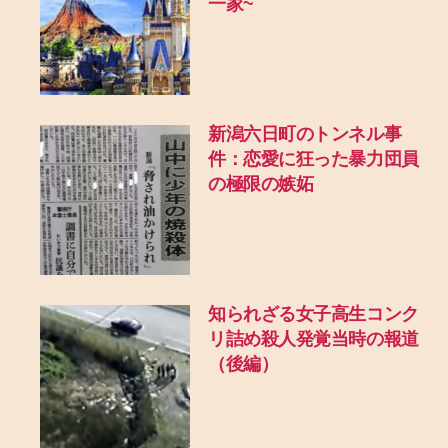
一家~
新潟六日町のトンネル事
件：恋愛に狂った暴力団員
の極限の嫉妬
知られざる女子高生コンク
リ詰め殺人発覚当時の報道
（後編）