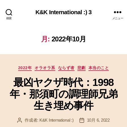
K&K International :) 3
検索
メニュー
月:
2022年10月
カ
2022年
オラオラ系
ならず者
悲劇
本当のこと
テ
最凶ヤクザ時代：1998
ゴ
リ
年・那須町の調理師兄弟
ー
生き埋め事件
作成者:
K&K International :)
10月 6, 2022
投
投
稿
稿