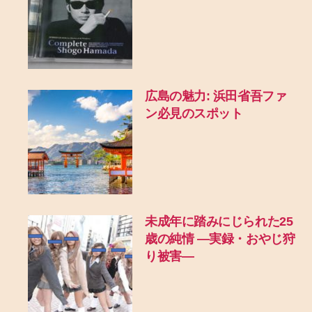
広島の魅力: 浜田省吾ファ
ン必見のスポット
未成年に踏みにじられた25
歳の純情 ―実録・おやじ狩
り被害―