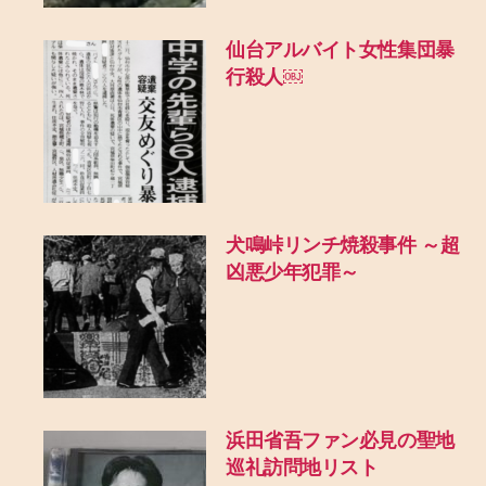
仙台アルバイト女性集団暴
行殺人￼
犬鳴峠リンチ焼殺事件 ～超
凶悪少年犯罪～
浜田省吾ファン必見の聖地
巡礼訪問地リスト