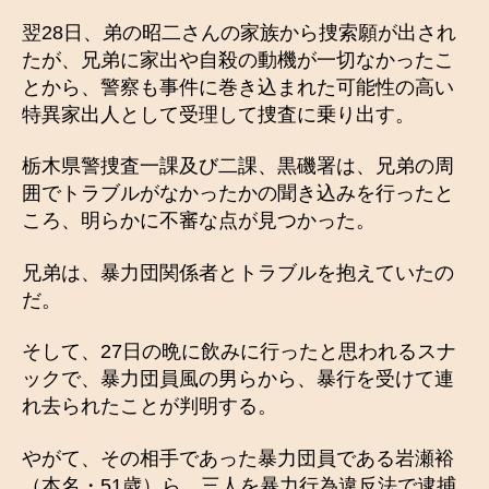
翌28日、弟の昭二さんの家族から捜索願が出され
たが、兄弟に家出や自殺の動機が一切なかったこ
とから、警察も事件に巻き込まれた可能性の高い
特異家出人として受理して捜査に乗り出す。
栃木県警捜査一課及び二課、黒磯署は、兄弟の周
囲でトラブルがなかったかの聞き込みを行ったと
ころ、明らかに不審な点が見つかった。
兄弟は、暴力団関係者とトラブルを抱えていたの
だ。
そして、27日の晩に飲みに行ったと思われるスナ
ックで、暴力団員風の男らから、暴行を受けて連
れ去られたことが判明する。
やがて、その相手であった暴力団員である岩瀬裕
（本名・51歳）ら、三人を暴力行為違反法で逮捕