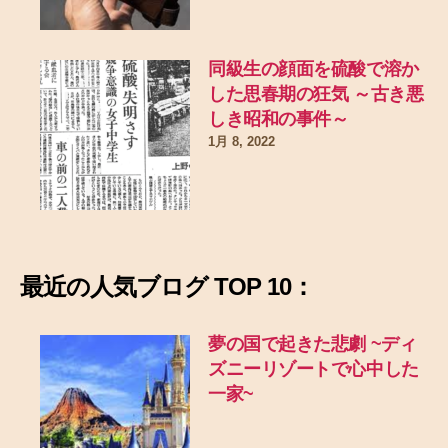
同級生の顔面を硫酸で溶か
した思春期の狂気 ～古き悪
しき昭和の事件～
1月 8, 2022
最近の
人気ブログ TOP 10：
夢の国で起きた悲劇
~ディ
ズニーリゾートで心中した
一家~