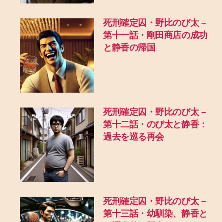
死刑確定囚・野比のび太 –
第十一話・剛田商店の成功
と静香の帰国
死刑確定囚・野比のび太 –
第十二話・のび太と静香：
過去を巡る再会
死刑確定囚・野比のび太 –
第十三話・幼馴染、静香と