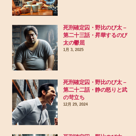
死刑確定囚・野比のび太 –
第二十三話・昇華するのび
太の鬱屈
1月 3, 2025
死刑確定囚・野比のび太 –
第二十二話・静の怒りと武
の苛立ち
12月 29, 2024