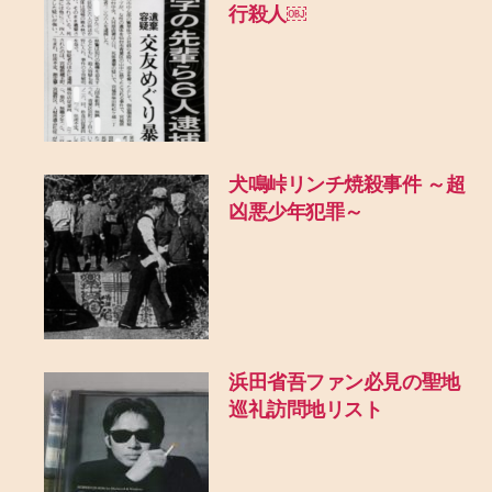
行殺人￼
犬鳴峠リンチ焼殺事件 ～超
凶悪少年犯罪～
浜田省吾ファン必見の聖地
巡礼訪問地リスト