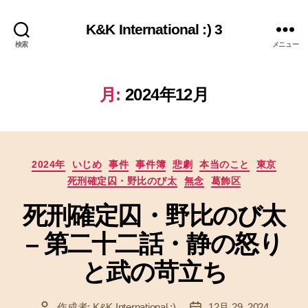
K&K International :) 3
検索
メニュー
月:
2024年12月
カ
2024年
いじめ
事件
事件簿
悲劇
本当のこと
東京
テ
死刑確定囚・野比のび太
無念
葛飾区
ゴ
リ
死刑確定囚・野比のび太
ー
– 第二十二話・静の怒り
と武の苛立ち
作成者:
K&K International :)
12月 29, 2024
投
投