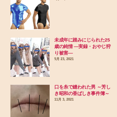
未成年に踏みにじられた25
歳の純情 ―実録・おやじ狩
り被害―
5月 23, 2021
口を糸で縫われた男 ～芳し
き昭和の香ばしき事件簿～
11月 3, 2021