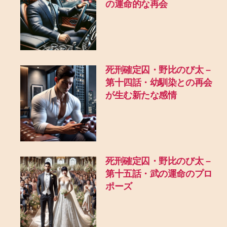
の運命的な再会
死刑確定囚・野比のび太 –
第十四話・幼馴染との再会
が生む新たな感情
死刑確定囚・野比のび太 –
第十五話・武の運命のプロ
ポーズ