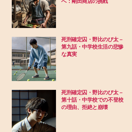
へ：剛田商店の挑戦
死刑確定囚・野比のび太 –
第九話・中学校生活の悲惨
な真実
死刑確定囚・野比のび太 –
第十話・中学校での不登校
の理由、拒絶と崩壊