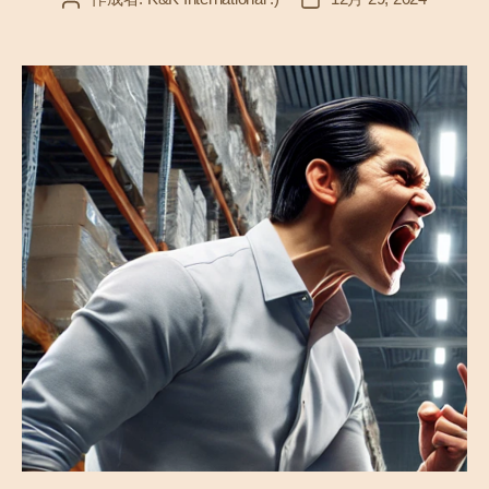
稿
稿
者
日