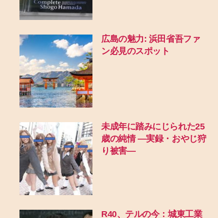
広島の魅力: 浜田省吾ファ
ン必見のスポット
未成年に踏みにじられた25
歳の純情 ―実録・おやじ狩
り被害―
R40、テルの今：城東工業