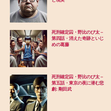
死刑確定囚・野比のび太 –
第四話・消えた奇跡といじ
めの葛藤
死刑確定囚・野比のび太 –
第五話・東京の夜に潜む悲
劇: 剛田武