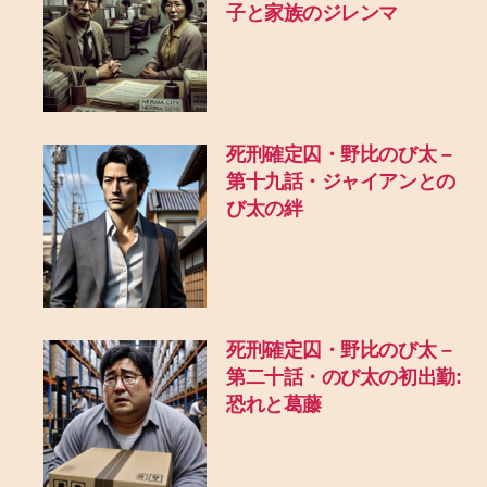
子と家族のジレンマ
死刑確定囚・野比のび太 –
第十九話・ジャイアンとの
び太の絆
死刑確定囚・野比のび太 –
第二十話・のび太の初出勤:
恐れと葛藤