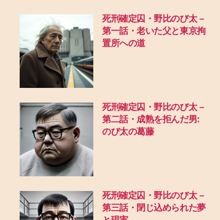
死刑確定囚・野比のび太 –
第一話・老いた父と東京拘
置所への道
死刑確定囚・野比のび太 –
第二話・成熟を拒んだ男:
のび太の葛藤
死刑確定囚・野比のび太 –
第三話・閉じ込められた夢
と現実