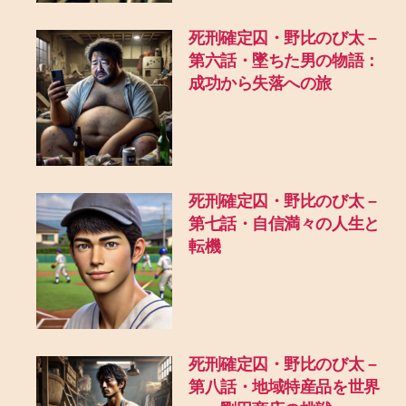
死刑確定囚・野比のび太 –
第六話・墜ちた男の物語：
成功から失落への旅
死刑確定囚・野比のび太 –
第七話・自信満々の人生と
転機
死刑確定囚・野比のび太 –
第八話・地域特産品を世界