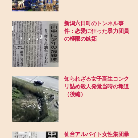
新潟六日町のトンネル事
件：恋愛に狂った暴力団員
の極限の嫉妬
知られざる女子高生コンク
リ詰め殺人発覚当時の報道
（後編）
仙台アルバイト女性集団暴