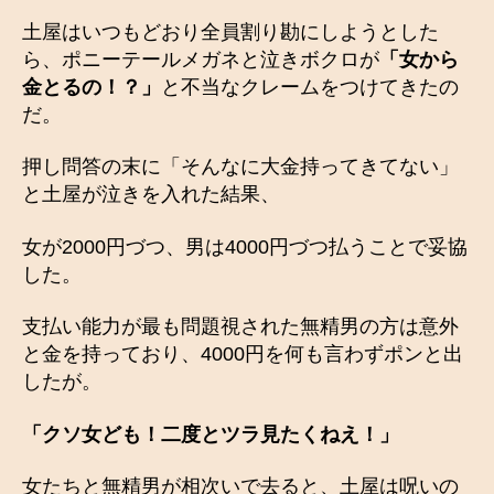
土屋はいつもどおり全員割り勘にしようとした
ら、ポニーテールメガネと泣きボクロが
「女から
金とるの！？」
と不当なクレームをつけてきたの
だ。
押し問答の末に「そんなに大金持ってきてない」
と土屋が泣きを入れた結果、
女が2000円づつ、男は4000円づつ払うことで妥協
した。
支払い能力が最も問題視された無精男の方は意外
と金を持っており、4000円を何も言わずポンと出
したが。
「クソ女ども！二度とツラ見たくねえ！」
女たちと無精男が相次いで去ると、土屋は呪いの