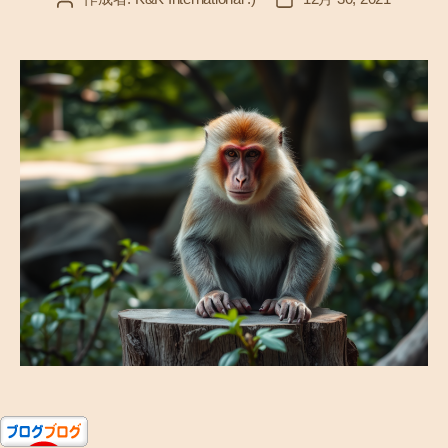
稿
稿
者
日