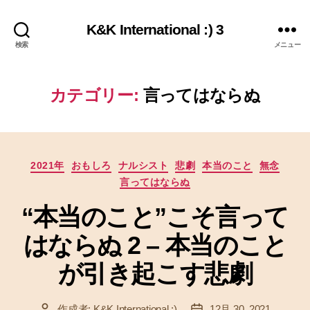
K&K International :) 3
検索
メニュー
カテゴリー:
言ってはならぬ
カ
2021年
おもしろ
ナルシスト
悲劇
本当のこと
無念
テ
言ってはならぬ
ゴ
リ
“本当のこと”こそ言って
ー
はならぬ 2 – 本当のこと
が引き起こす悲劇
作成者:
K&K International :)
12月 30, 2021
投
投