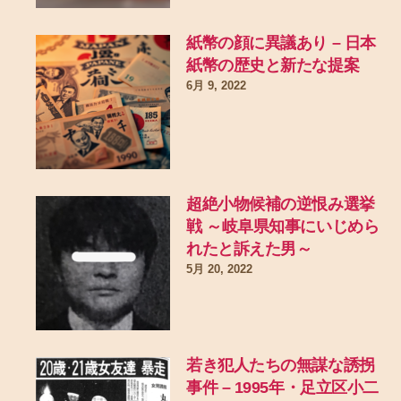
紙幣の顔に異議あり – 日本
紙幣の歴史と新たな提案
6月 9, 2022
超絶小物候補の逆恨み選挙
戦 ～岐阜県知事にいじめら
れたと訴えた男～
5月 20, 2022
若き犯人たちの無謀な誘拐
事件 – 1995年・足立区小二