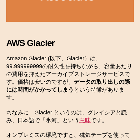
は
何
か
？
ど
の
AWS Glacier
様
に
使
Amazon Glacier (以下、Glacier）は、
う
99.999999999の耐久性を持ちながら、容量あたり
の
の費用を抑えたアーカイブストレージサービスで
か
す。価格は安いのですが、
データの取り出しの際
？
には時間がかかってしまう
という特徴がありま
へ
の
す。
ちなみに、Glacier というのは、グレイシアと読
み、日本語で「氷河」という
意味
です。
オンプレミスの環境ですと、磁気テープを使って