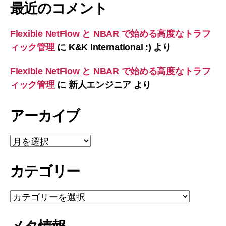
最近のコメント
Flexible NetFlow と NBAR で始める高度なトラフ
ィック管理
に
K&K International :)
より
Flexible NetFlow と NBAR で始める高度なトラフ
ィック管理
に
新人エンジニア
より
アーカイブ
ア
ー
カ
カテゴリー
イ
ブ
カ
テ
ゴ