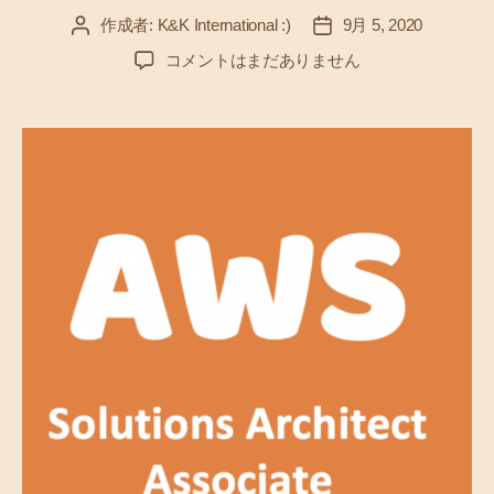
作成者:
K&K International :)
9月 5, 2020
投
投
稿
稿
A
コメントはまだありません
者
日
W
S
を
学
ぶ
（
1
5
）
G
l
a
c
i
e
r
と