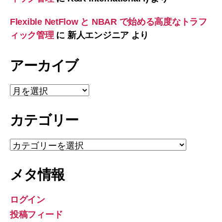
Flexible NetFlow と NBAR で始める高度なトラフ
ィック管理
に
新人エンジニア
より
アーカイブ
ア
ー
カ
カテゴリー
イ
ブ
カ
テ
ゴ
メタ情報
リ
ー
ログイン
投稿フィード