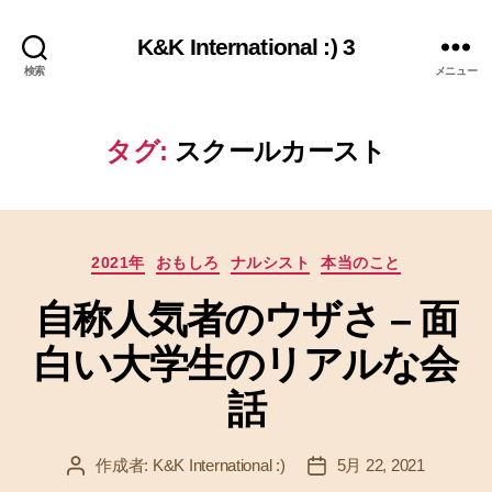
K&K International :) 3
検索
メニュー
タグ:
スクールカースト
カ
2021年
おもしろ
ナルシスト
本当のこと
テ
自称人気者のウザさ – 面
ゴ
リ
白い大学生のリアルな会
ー
話
作成者:
K&K International :)
5月 22, 2021
投
投
稿
稿