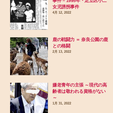
事件 – 1995年・足立区小二
女児誘拐事件
4月 12, 2022
鹿の戦闘力 ＝ 奈良公園の鹿
との格闘
2月 13, 2022
嫌老青年の主張 ～現代の高
齢者は敬われる資格がない
～
1月 31, 2022