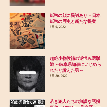
紙幣の顔に異議あり – 日本
紙幣の歴史と新たな提案
6月 9, 2022
超絶小物候補の逆恨み選挙
戦 ～岐阜県知事にいじめら
れたと訴えた男～
5月 20, 2022
若き犯人たちの無謀な誘拐