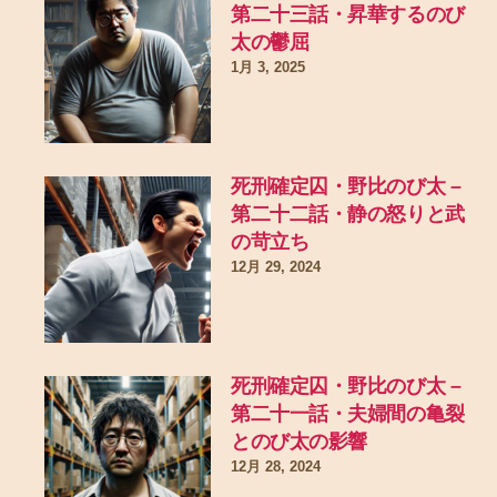
第二十三話・昇華するのび
太の鬱屈
1月 3, 2025
死刑確定囚・野比のび太 –
第二十二話・静の怒りと武
の苛立ち
12月 29, 2024
死刑確定囚・野比のび太 –
第二十一話・夫婦間の亀裂
とのび太の影響
12月 28, 2024