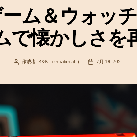
ゴ
ゲーム＆ウォッチ 
リ
ー
ムで懐かしさを
作成者:
K&K International :)
7月 19, 2021
投
投
稿
稿
者
日