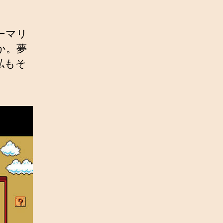
ーマリ
か。夢
私もそ