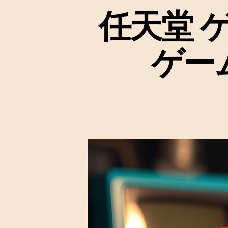
任天堂 
ゲー