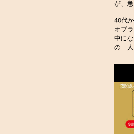
が、急
40代
オブラ
中にな
の一人