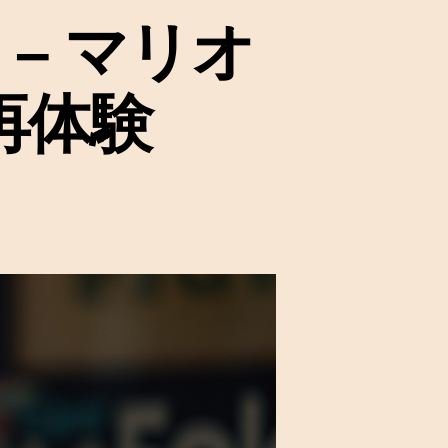
– マリオ
再体験