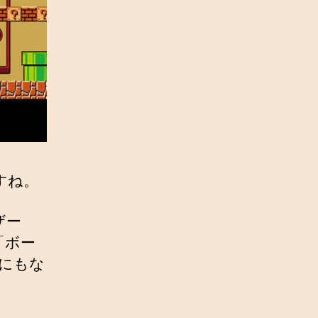
すね。
ザー
「ボー
にもな