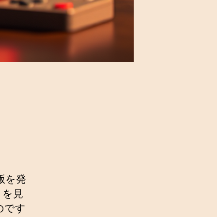
版を発
トを見
のです