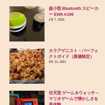
超小型 Bluetooth スピーカ
ー EWA A106
2月 7, 2022
カラアゲニスト・パーフェ
クトガイド（唐揚検定）
9月 11, 2021
任天堂 ゲーム＆ウォッチ –
マリオゲームで懐かしさを
再体験