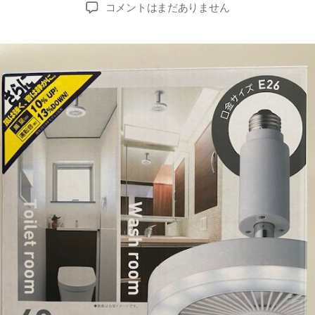
稿
稿
夏
コメントはまだありません
者
日
場
の
ト
イ
レ
や
脱
衣
所
が
暑
い
！
そ
ん
な
時
の
便