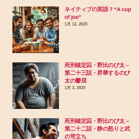
ネイティブの英語 7 “A cup
of joe”
1月 12, 2025
死刑確定囚・野比のび太 –
第二十三話・昇華するのび
太の鬱屈
1月 3, 2025
死刑確定囚・野比のび太 –
第二十二話・静の怒りと武
の苛立ち