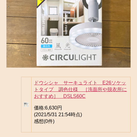
ドウシシャ サーキュライト E26ソケッ
トタイプ 調色仕様 ［洗面所や脱衣所に
おすすめ］ DSLS60C
価格:
6,630円
(2021/5/31 21:54時点)
感想(0件)