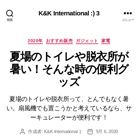
K&K International :) 3
検索
メニュー
カ
2020年
おすすめ販売
ガジェット
家電
テ
夏場のトイレや脱衣所が
ゴ
リ
暑い！そんな時の便利グ
ー
ッズ
夏場のトイレや脱衣所って、とんでもなく暑
い。扇風機でも置こうかと考えているなら、サ
ーキュレーターが便利です！
作成者:
K&K International :)
9月 6, 2020
投
投