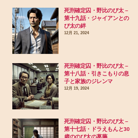
死刑確定囚・野比のび太 –
第十九話・ジャイアンとの
び太の絆
12月 21, 2024
死刑確定囚・野比のび太 –
第十八話・引きこもりの息
子と家族のジレンマ
12月 19, 2024
死刑確定囚・野比のび太 –
第十七話・ドラえもんと30
歳ののび太の葛藤