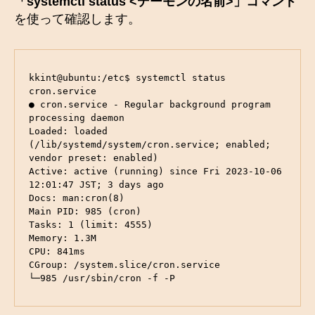
「systemctl status <デーモンの名前>」コマンド
を使って確認します。
kkint@ubuntu:/etc$ systemctl status 
cron.service

● cron.service - Regular background program 
processing daemon

Loaded: loaded 
(/lib/systemd/system/cron.service; enabled; 
vendor preset: enabled)

Active: active (running) since Fri 2023-10-06 
12:01:47 JST; 3 days ago

Docs: man:cron(8)

Main PID: 985 (cron)

Tasks: 1 (limit: 4555)

Memory: 1.3M

CPU: 841ms

CGroup: /system.slice/cron.service

└─985 /usr/sbin/cron -f -P