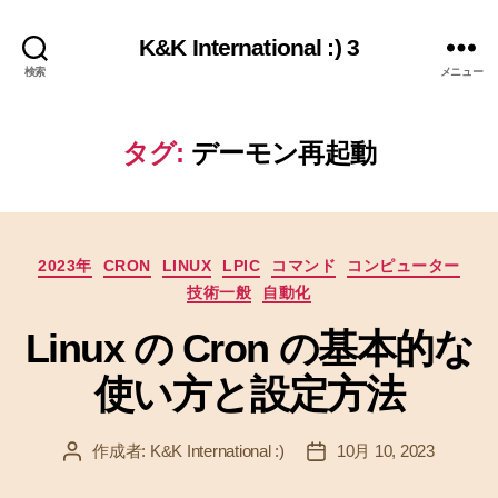
K&K International :) 3
検索
メニュー
タグ:
デーモン再起動
カ
2023年
CRON
LINUX
LPIC
コマンド
コンピューター
テ
技術一般
自動化
ゴ
リ
Linux の Cron の基本的な
ー
使い方と設定方法
作成者:
K&K International :)
10月 10, 2023
投
投
稿
稿