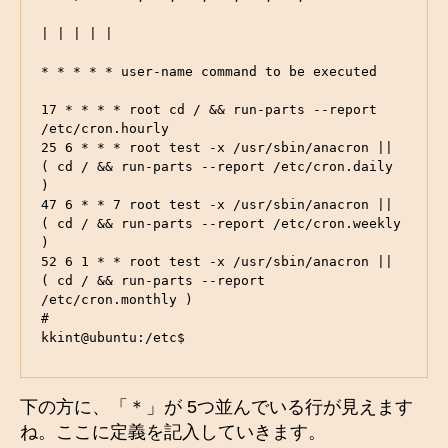
| | | | |

* * * * * user-name command to be executed

17 * * * * root cd / && run-parts --report 
/etc/cron.hourly

25 6 * * * root test -x /usr/sbin/anacron || 
( cd / && run-parts --report /etc/cron.daily 
)

47 6 * * 7 root test -x /usr/sbin/anacron || 
( cd / && run-parts --report /etc/cron.weekly 
)

52 6 1 * * root test -x /usr/sbin/anacron || 
( cd / && run-parts --report 
/etc/cron.monthly )

#

kkint@ubuntu:/etc$
下の方に、「＊」が 5つ並んでいる行が見えます
ね。ここに定義を記入していきます。