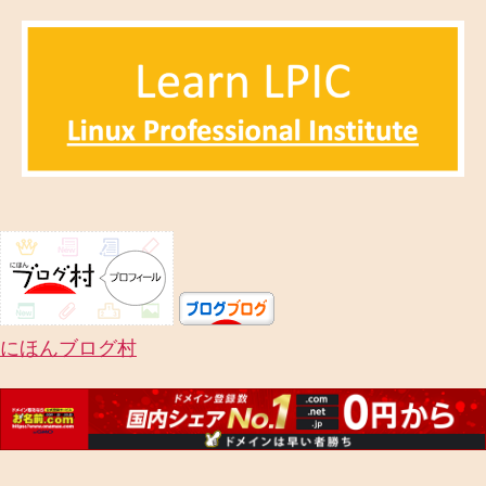
者
日
にほんブログ村