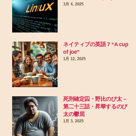
3月 4, 2025
ネイティブの英語 7 “A cup
of joe”
1月 12, 2025
死刑確定囚・野比のび太 –
第二十三話・昇華するのび
太の鬱屈
1月 3, 2025