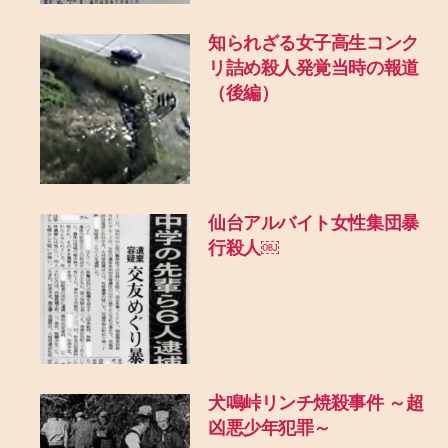
知られざる女子高生コンク
リ詰め殺人発覚当時の報道
（後編）
仙台アルバイト女性集団暴
行殺人￼
犬鳴峠リンチ焼殺事件 ～超
凶悪少年犯罪～