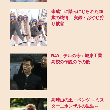
未成年に踏みにじられた25
歳の純情 ―実録・おやじ狩
り被害―
R40、テルの今：城東工業
高校の伝説のその後
高崎山の王・ベンツ ～ミス
ターニホンザルの生涯～