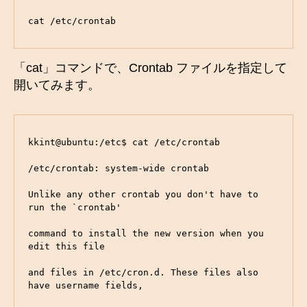
cat /etc/crontab
「cat」コマンドで、Crontab ファイルを指定して
開いてみます。
kkint@ubuntu:/etc$ cat /etc/crontab

/etc/crontab: system-wide crontab

Unlike any other crontab you don't have to 
run the `crontab'

command to install the new version when you 
edit this file

and files in /etc/cron.d. These files also 
have username fields,
