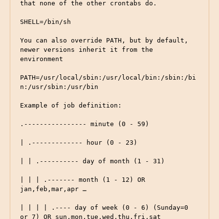
that none of the other crontabs do.

SHELL=/bin/sh

You can also override PATH, but by default, 
newer versions inherit it from the 
environment

PATH=/usr/local/sbin:/usr/local/bin:/sbin:/bi
n:/usr/sbin:/usr/bin

Example of job definition:

.---------------- minute (0 - 59)

| .------------- hour (0 - 23)

| | .---------- day of month (1 - 31)

| | | .------- month (1 - 12) OR 
jan,feb,mar,apr …

| | | | .---- day of week (0 - 6) (Sunday=0 
or 7) OR sun,mon,tue,wed,thu,fri,sat
