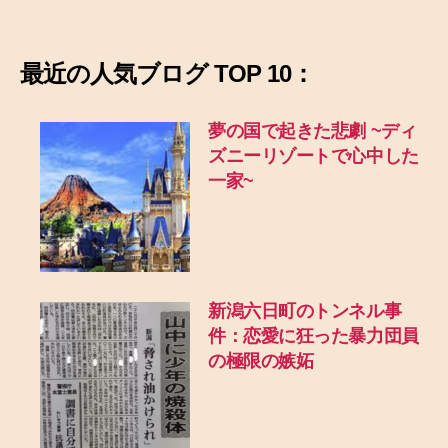
最近の
人気ブログ TOP 10：
夢の国で起きた悲劇
~ディ
ズニーリゾートで心中した
一家~
新潟六日町のトンネル事
件：恋愛に狂った暴力団員
の極限の嫉妬