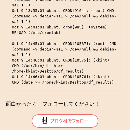
sa1 1 1)

Oct 9 13:55:01 ubuntu CRON[9164]: (root) CMD 
(command -v debian-sa1 > /dev/null && debian-
sa1 1 1)

Oct 9 14:01:01 ubuntu cron[985]: (system) 
RELOAD (/etc/crontab)

Oct 9 14:45:01 ubuntu CRON[10567]: (root) CMD 
(command -v debian-sa1 > /dev/null && debian-
sa1 1 1)

Oct 9 14:46:01 ubuntu CRON[10575]: (kkint) 
CMD (/usr/bin/df -h >> 
/home/kkint/Desktop/df_results)

Oct 9 14:46:01 ubuntu CRON[10576]: (kkint) 
CMD (date >> /home/kkint/Desktop/df_results)
面白かったら、フォローしてください！