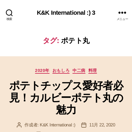
K&K International :) 3
検索
メニュー
タグ:
ポテト丸
カ
2020年
おもしろ
中二病
料理
テ
ポテトチップス愛好者必
ゴ
リ
見！カルビーポテト丸の
ー
魅力
作成者:
K&K International :)
11月 22, 2020
投
投
稿
稿