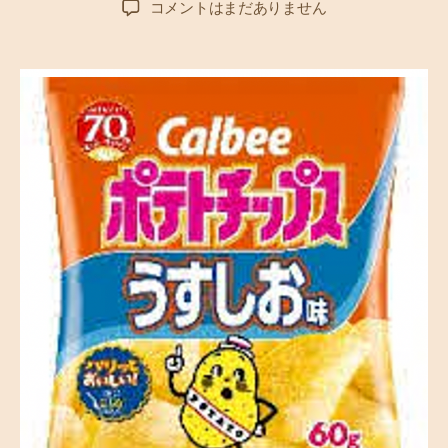
ポ
コメントはまだありません
者
日
テ
ト
チ
ッ
プ
ス
愛
好
者
必
見
！
カ
ル
ビ
ー
ポ
テ
ト
丸