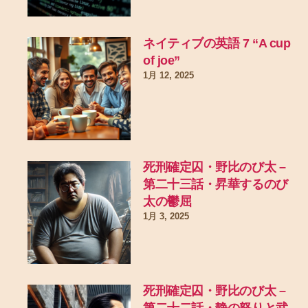
ネイティブの英語 7 “A cup
of joe”
1月 12, 2025
死刑確定囚・野比のび太 –
第二十三話・昇華するのび
太の鬱屈
1月 3, 2025
死刑確定囚・野比のび太 –
第二十二話・静の怒りと武