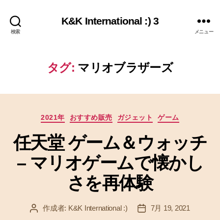
K&K International :) 3
検索
メニュー
タグ:
マリオブラザーズ
カ
2021年
おすすめ販売
ガジェット
ゲーム
テ
任天堂 ゲーム＆ウォッチ
ゴ
リ
– マリオゲームで懐かし
ー
さを再体験
作成者:
K&K International :)
7月 19, 2021
投
投
稿
稿