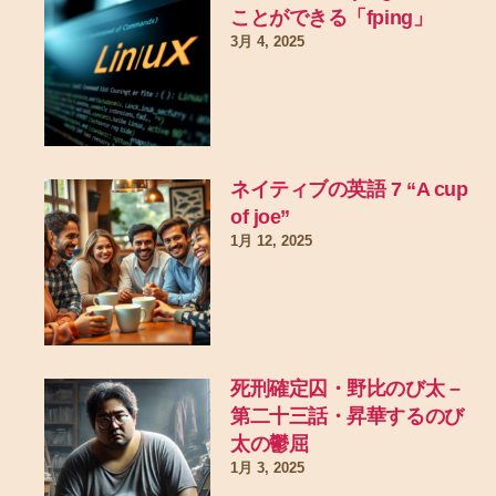
ことができる「fping」
3月 4, 2025
ネイティブの英語 7 “A cup
of joe”
1月 12, 2025
死刑確定囚・野比のび太 –
第二十三話・昇華するのび
太の鬱屈
1月 3, 2025