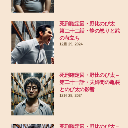
死刑確定囚・野比のび太 –
第二十二話・静の怒りと武
の苛立ち
12月 29, 2024
死刑確定囚・野比のび太 –
第二十一話・夫婦間の亀裂
とのび太の影響
12月 28, 2024
死刑確定囚・野比のび太 –