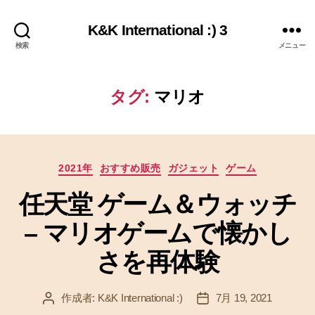
K&K International :) 3
検索
メニュー
タグ:
マリオ
カ
2021年
おすすめ販売
ガジェット
ゲーム
テ
任天堂 ゲーム＆ウォッチ
ゴ
リ
– マリオゲームで懐かし
ー
さを再体験
作成者:
K&K International :)
7月 19, 2021
投
投
稿
稿