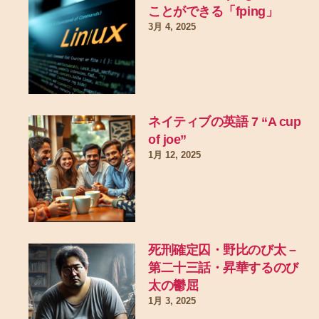
ことができる「fping」
3月 4, 2025
ネイティブの英語 7 “A cup
of joe”
1月 12, 2025
死刑確定囚・野比のび太 –
第二十三話・昇華するのび
太の鬱屈
1月 3, 2025