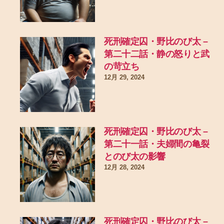
死刑確定囚・野比のび太 –
第二十二話・静の怒りと武
の苛立ち
12月 29, 2024
死刑確定囚・野比のび太 –
第二十一話・夫婦間の亀裂
とのび太の影響
12月 28, 2024
死刑確定囚・野比のび太 –