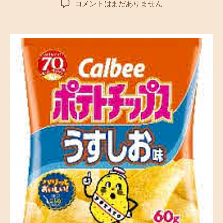
ポ
コメントはまだありません
者
日
テ
ト
チ
ッ
プ
ス
愛
好
者
必
見
！
カ
ル
ビ
ー
ポ
テ
ト
丸