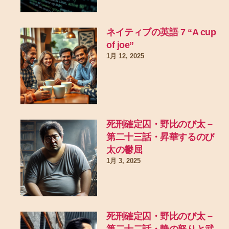
ネイティブの英語 7 “A cup
of joe”
1月 12, 2025
死刑確定囚・野比のび太 –
第二十三話・昇華するのび
太の鬱屈
1月 3, 2025
死刑確定囚・野比のび太 –
第二十二話・静の怒りと武