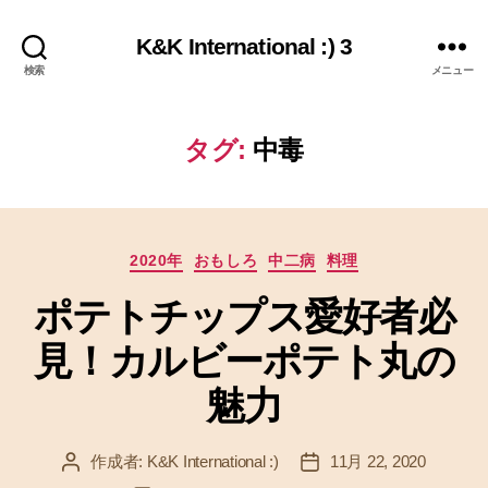
K&K International :) 3
検索
メニュー
タグ:
中毒
カ
2020年
おもしろ
中二病
料理
テ
ポテトチップス愛好者必
ゴ
リ
見！カルビーポテト丸の
ー
魅力
作成者:
K&K International :)
11月 22, 2020
投
投
稿
稿