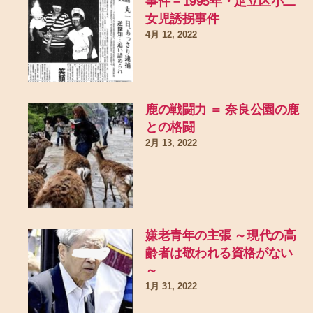
事件 – 1995年・足立区小二
女児誘拐事件
4月 12, 2022
鹿の戦闘力 ＝ 奈良公園の鹿
との格闘
2月 13, 2022
嫌老青年の主張 ～現代の高
齢者は敬われる資格がない
～
1月 31, 2022