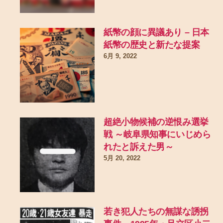
紙幣の顔に異議あり – 日本
紙幣の歴史と新たな提案
6月 9, 2022
超絶小物候補の逆恨み選挙
戦 ～岐阜県知事にいじめら
れたと訴えた男～
5月 20, 2022
若き犯人たちの無謀な誘拐