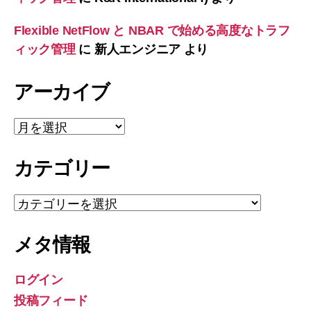
Flexible NetFlow と NBAR で始める高度なトラフ
ィック管理
に
新人エンジニア
より
アーカイブ
ア
ー
カ
カテゴリー
イ
ブ
カ
テ
ゴ
メタ情報
リ
ー
ログイン
投稿フィード