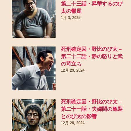
第二十三話・昇華するのび
太の鬱屈
1月 3, 2025
死刑確定囚・野比のび太 –
第二十二話・静の怒りと武
の苛立ち
12月 29, 2024
死刑確定囚・野比のび太 –
第二十一話・夫婦間の亀裂
とのび太の影響
12月 28, 2024