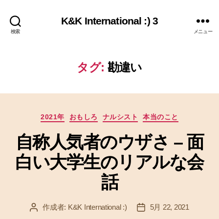
K&K International :) 3
検索
メニュー
タグ:
勘違い
カ
2021年
おもしろ
ナルシスト
本当のこと
テ
自称人気者のウザさ – 面
ゴ
リ
白い大学生のリアルな会
ー
話
作成者:
K&K International :)
5月 22, 2021
投
投
稿
稿