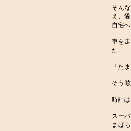
そんな
え、愛
自宅へ
車を走
た。
「たま
そう呟
時計は
スーパ
まばら