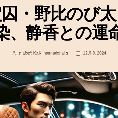
ゴ
囚・野比のび太 
リ
ー
染、静香との運
作成者:
K&K International :)
12月 9, 2024
投
投
稿
稿
者
日