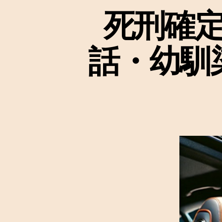
死刑確定
話・幼馴