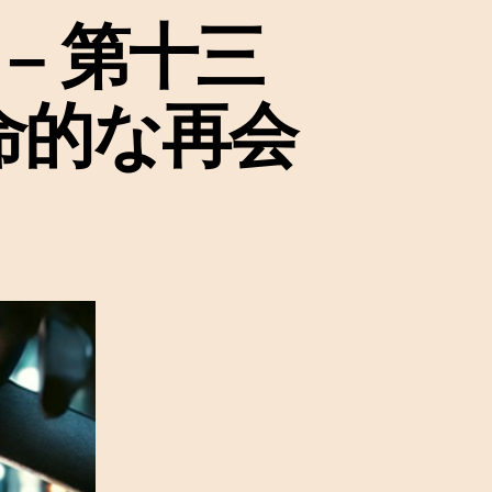
– 第十三
命的な再会