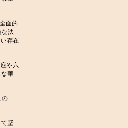
全面的
確な法
ない存在
銀座や六
んな華
たの
って堅