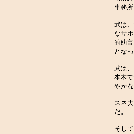
事務所
武は、
なサポ
的助言
となっ
武は、
本木で
やかな
スネ夫
だ。
そして