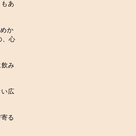
ともあ
談めか
の、心
に飲み
ない広
び寄る