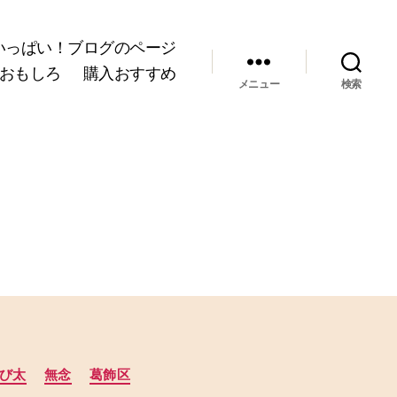
いっぱい！ブログのページ
おもしろ
購入おすすめ
メニュー
検索
び太
無念
葛飾区