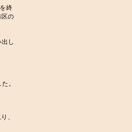
を終
港区の
い出し
した。
返り、