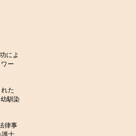
功によ
トワー
くれた
の幼馴染
法律事
弁護士