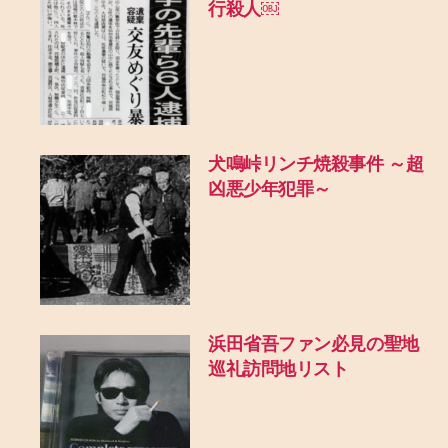
行殺人￼
犬鳴峠リンチ焼殺事件 ～超
凶悪少年犯罪～
浜田省吾ファン必見の聖地
巡礼訪問地リスト