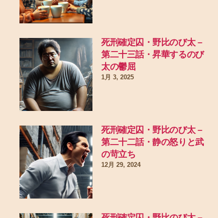
死刑確定囚・野比のび太 –
第二十三話・昇華するのび
太の鬱屈
1月 3, 2025
死刑確定囚・野比のび太 –
第二十二話・静の怒りと武
の苛立ち
12月 29, 2024
死刑確定囚・野比のび太 –