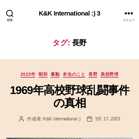
K&K International :) 3
検索
メニュー
タグ:
長野
カ
2023年
昭和
暴動
本当のこと
長野
高校野球
テ
1969年高校野球乱闘事件
ゴ
リ
の真相
ー
作成者:
K&K International :)
9月 17, 2023
投
投
稿
稿
者
日