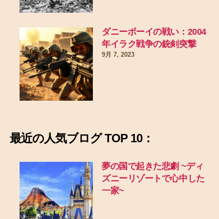
ダニーボーイの戦い：2004
年イラク戦争の銃剣突撃
9月 7, 2023
最近の
人気ブログ TOP 10：
夢の国で起きた悲劇
~ディ
ズニーリゾートで心中した
一家~