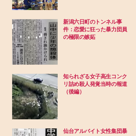
新潟六日町のトンネル事
件：恋愛に狂った暴力団員
の極限の嫉妬
知られざる女子高生コンク
リ詰め殺人発覚当時の報道
（後編）
仙台アルバイト女性集団暴