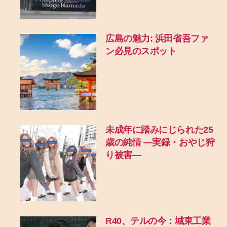
広島の魅力: 浜田省吾ファ
ン必見のスポット
未成年に踏みにじられた25
歳の純情 ―実録・おやじ狩
り被害―
R40、テルの今：城東工業