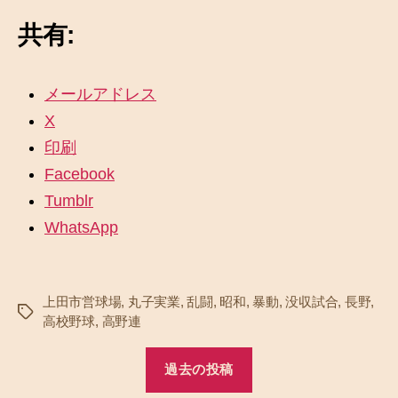
共有:
メールアドレス
X
印刷
Facebook
Tumblr
WhatsApp
上田市営球場
,
丸子実業
,
乱闘
,
昭和
,
暴動
,
没収試合
,
長野
,
タ
高校野球
,
高野連
グ
過去の投稿