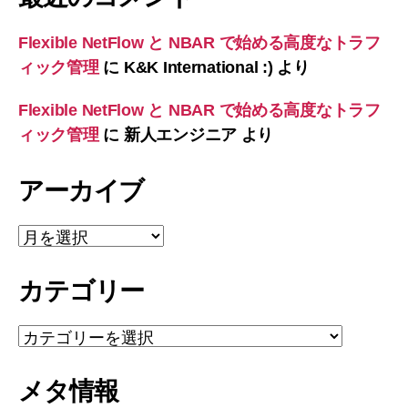
Flexible NetFlow と NBAR で始める高度なトラフ
ィック管理
に
K&K International :)
より
Flexible NetFlow と NBAR で始める高度なトラフ
ィック管理
に
新人エンジニア
より
アーカイブ
ア
ー
カ
カテゴリー
イ
ブ
カ
テ
ゴ
メタ情報
リ