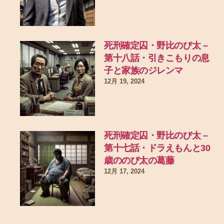
死刑確定囚・野比のび太 –
第十八話・引きこもりの息
子と家族のジレンマ
12月 19, 2024
死刑確定囚・野比のび太 –
第十七話・ドラえもんと30
歳ののび太の葛藤
12月 17, 2024