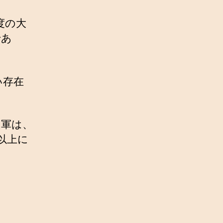
度の大
であ
い存在
ア軍は、
以上に