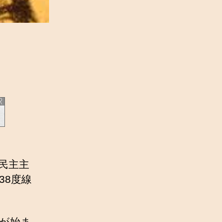
鮮民主主
38度線
争が始ま