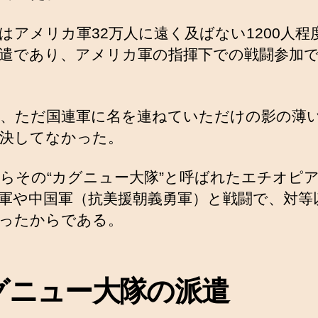
はアメリカ軍32万人に遠く及ばない1200人程
遣であり、アメリカ軍の指揮下での戦闘参加
、ただ国連軍に名を連ねていただけの影の薄
決してなかった。
らその“カグニュー大隊”と呼ばれたエチオピ
軍や中国軍（抗美援朝義勇軍）と戦闘で、対等
ったからである。
グニュー大隊の派遣