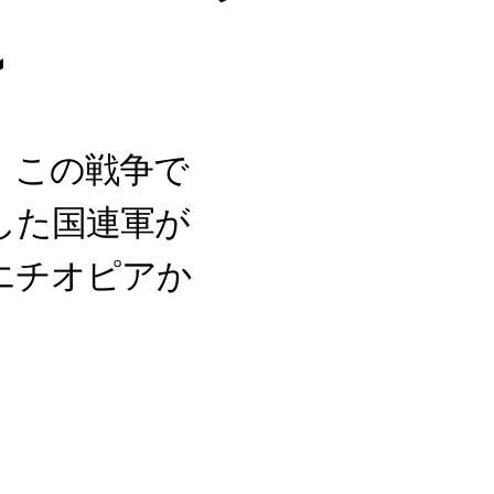
~
。この戦争で
した国連軍が
エチオピアか