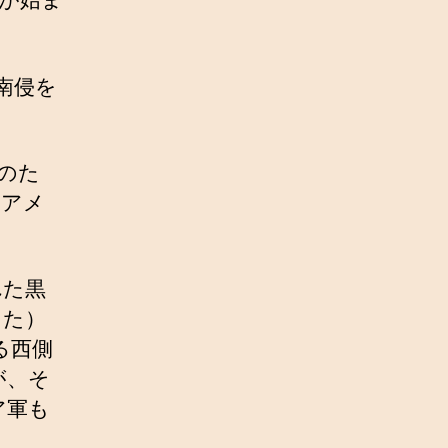
南侵を
のた
、アメ
れた黒
った）
る西側
が、そ
ア軍も