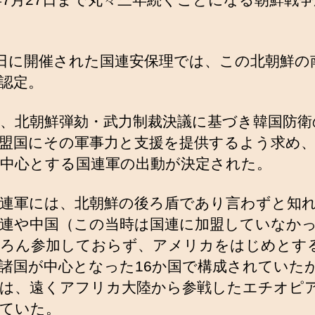
7日に開催された国連安保理では、この北朝鮮の
認定。
日、北朝鮮弾劾・武力制裁決議に基づき韓国防衛
盟国にその軍事力と支援を提供するよう求め
中心とする国連軍の出動が決定された。
連軍には、北朝鮮の後ろ盾であり言わずと知
連や中国（この当時は国連に加盟していなか
ろん参加しておらず、アメリカをはじめとす
諸国が中心となった16か国で構成されていた
は、遠くアフリカ大陸から参戦したエチオピ
ていた。