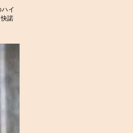
のハイ
を快諾