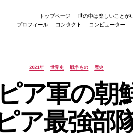
トップページ
世の中は楽しいことが
プロフィール
コンタクト
コンピューター
カ
2021年
世界史
戦争もの
歴史
テ
ゴ
ピア軍の朝鮮
リ
ー
ピア最強部