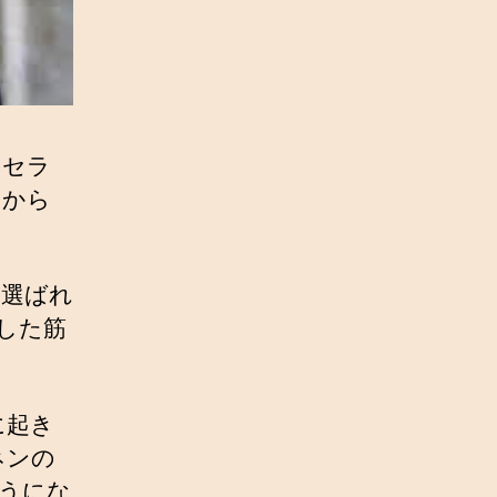
・セラ
たから
ら選ばれ
した筋
に起き
ネンの
ようにな