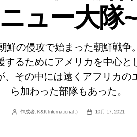
ニュー大隊
に北朝鮮の侵攻で始まった朝鮮戦争
援するためにアメリカを中心と
が、その中には遠くアフリカの
ら加わった部隊もあった。
作成者:
K&K International :)
10月 17, 2021
投
投
稿
稿
者
日