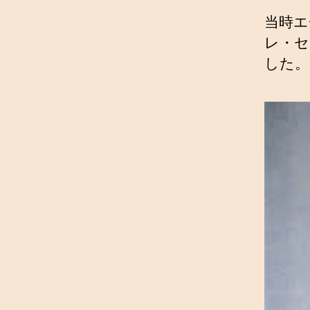
当時エ
レ・セ
した。