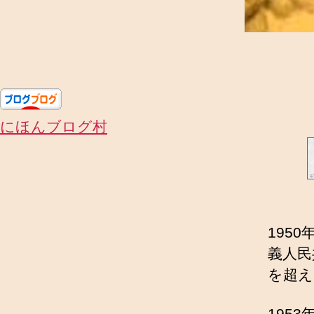
にほんブログ村
195
義人民
を超え
195