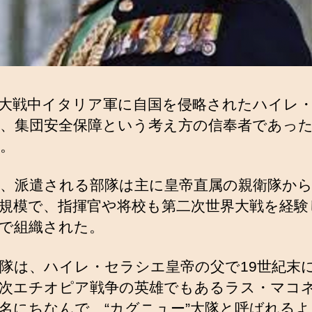
大戦中イタリア軍に自国を侵略されたハイレ
、集団安全保障という考え方の信奉者であっ
。
、派遣される部隊は主に皇帝直属の親衛隊か
規模で、指揮官や将校も第二次世界大戦を経験
で組織された。
隊は、ハイレ・セラシエ皇帝の父で19世紀末
次エチオピア戦争の英雄でもあるラス・マコ
名にちなんで、“カグニュー”大隊と呼ばれる