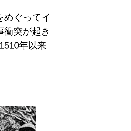
をめぐってイ
事衝突が起き
510年以来