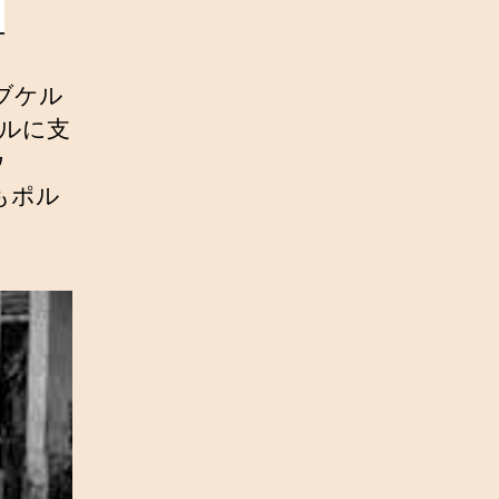
ブケル
ガルに支
ウ
もポル