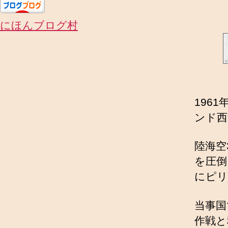
にほんブログ村
196
ンド西
陸海空
を圧倒
にピリ
当事国
作戦と