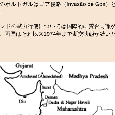
のポルトガルはゴア侵略（Invasão de Goa）
。
ンドの武力行使については国際的に賛否両論
、両国はそれ以来1974年まで断交状態が続い