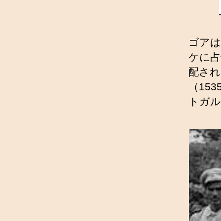
ゴアは
ケに占
配され
（15
トガル