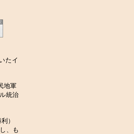
ていたイ
民地軍
ガル統治
勝利）
し、も