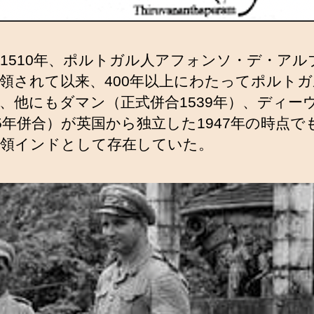
1510年、ポルトガル人アフォンソ・デ・アル
領されて以来、400年以上にわたってポルト
、他にもダマン（正式併合1539年）、ディー
35年併合）が英国から独立した1947年の時点で
領インドとして存在していた。