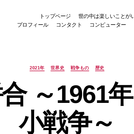
トップページ
世の中は楽しいことが
プロフィール
コンタクト
コンピューター
カ
2021年
世界史
戦争もの
歴史
テ
ゴ
合 ～1961
リ
ー
小戦争～