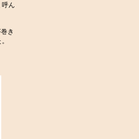
と呼ん
が巻き
た。