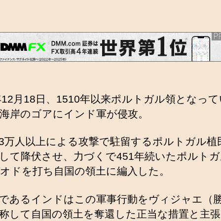
1年12月18日、1510年以来ポルトガル領となっ
海岸のゴアにインド軍が侵攻。
3万人以上による攻撃で駐留するポルトガル植
して降伏させ、力づくで451年続いたポルト
オドを打ち自国の領土に編入した。
であるインドはこの軍事行動をヴィジャエ（
称して自国の領土を奪還した正当な措置と主張