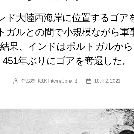
、インド大陸西海岸に位置するゴア
トガルとの間で小規模ながら軍
結果、インドはポルトガルから1
451年ぶりにゴアを奪還した。
作成者:
K&K International :)
10月 2, 2021
投
投
稿
稿
者
日