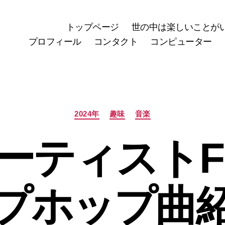
トップページ
世の中は楽しいことが
プロフィール
コンタクト
コンピューター
カ
2024年
趣味
音楽
テ
ゴ
ーティストFI
リ
ー
プホップ曲