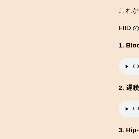
これか
FII
1. Bl
2. 遅
3. Hip