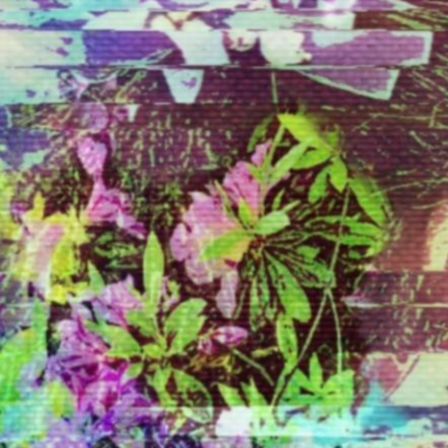
プ
ホ
ッ
プ
曲
紹
介
へ
の