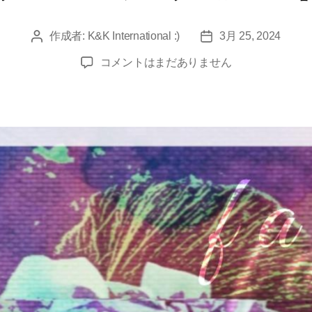
作成者:
K&K International :)
3月 25, 2024
投
投
稿
稿
新
コメントはまだありません
者
日
進
ア
ー
テ
ィ
ス
ト
F
I
I
D
の
ヒ
ッ