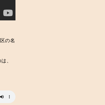
区の名
のは、