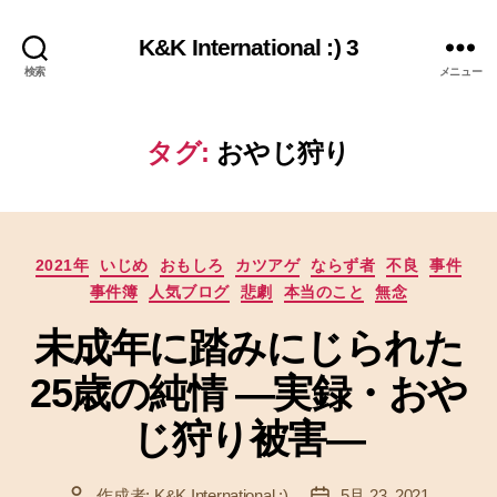
K&K International :) 3
検索
メニュー
タグ:
おやじ狩り
カ
2021年
いじめ
おもしろ
カツアゲ
ならず者
不良
事件
テ
事件簿
人気ブログ
悲劇
本当のこと
無念
ゴ
リ
未成年に踏みにじられた
ー
25歳の純情 ―実録・おや
じ狩り被害―
作成者:
K&K International :)
5月 23, 2021
投
投