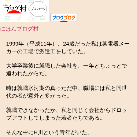
・
お
や
じ
にほんブログ村
狩
り
1999年（平成11年）、24歳だった私は某電器メー
被
カーの工場で派遣工をしていた。
害
―
大学卒業後に就職した会社を、一年とちょっとで
へ
追われたからだ。
の
時は就職氷河期の真っただ中、職場には私と同世
代の者が意外と多かった。
就職できなかったか、私と同じく会社からドロッ
プアウトしてしまった若者たちである。
そんな中にH川という青年がいた。