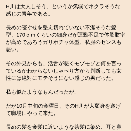
H川は大人しそう、というか気弱でネクラそうな
感じの青年である。
長めの寝ぐせを整え切れていない不潔そうな髪
型、170ｃｍくらいの細身だが運動不足で体脂肪率
が高めであろうガリポチャ体型、私服のセンスも
悪い。
その外見からも、活舌が悪くモゾモゾと何を言っ
ているかわからないしゃべり方から判断しても女
性には絶対にモテそうにない感じの男だった。
私も似たようなもんだったが。
だが10月中旬の金曜日、そのH川が大変身を遂げ
て職場にやって来た。
長めの髪を金髪に近いような茶髪に染め、耳と鼻