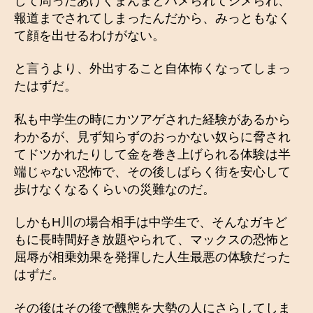
して周ったあげくまんまとハメられてシメられ、
報道までされてしまったんだから、みっともなく
て顔を出せるわけがない。
と言うより、外出すること自体怖くなってしまっ
たはずだ。
私も中学生の時にカツアゲされた経験があるから
わかるが、見ず知らずのおっかない奴らに脅され
てドツかれたりして金を巻き上げられる体験は半
端じゃない恐怖で、その後しばらく街を安心して
歩けなくなるくらいの災難なのだ。
しかもH川の場合相手は中学生で、そんなガキど
もに長時間好き放題やられて、マックスの恐怖と
屈辱が相乗効果を発揮した人生最悪の体験だった
はずだ。
その後はその後で醜態を大勢の人にさらしてしま