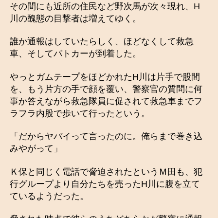
その間にも近所の住民など野次馬が次々現れ、H
川の醜態の目撃者は増えてゆく。
誰か通報はしていたらしく、ほどなくして救急
車、そしてパトカーが到着した。
やっとガムテープをほどかれたH川は片手で股間
を、もう片方の手で顔を覆い、警察官の質問に何
事か答えながら救急隊員に促されて救急車までフ
ラフラ内股で歩いて行ったという。
「だからヤバイって言ったのに。俺らまで巻き込
みやがって」
Ｋ保と同じく電話で脅迫されたというＭ田も、犯
行グループより自分たちを売ったH川に腹を立て
ているようだった。