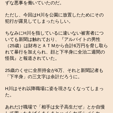
ずな悪事を働いていたのだ。
ただし、今回はH川を公園に放置したためにその
犯行が露見してしまったらしい。
ちなみにH川を指しているに違いない被害者につ
いても新聞は触れており、『アルバイトの男性
（25歳）は財布とＡＴＭから合計6万円を脅し取ら
れて暴行を加えられ、顔と下半身に全治二週間の
怪我』と報道されていた。
25歳のくせに全所持金が6万、それと新聞記者も
「下半身」の三文字は余計だろうに。
H川はそれ以降職場に姿を現さなくなってしまっ
た。
あれだけ職場で「相手は女子高生だぜ」とか自慢