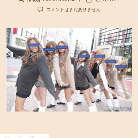
稿
稿
未
コメントはまだありません
者
日
成
年
に
踏
み
に
じ
ら
れ
た
2
5
歳
の
純
情
―
実
録