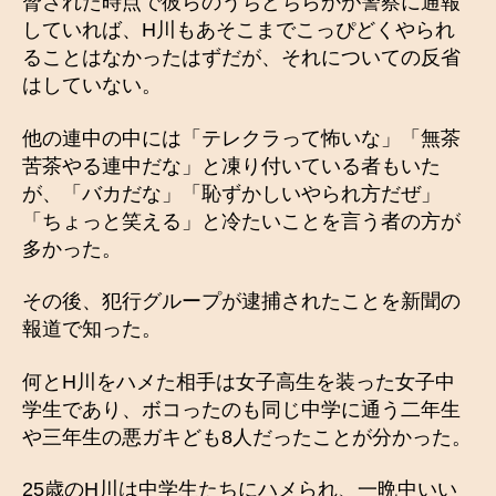
脅された時点で彼らのうちどちらかが警察に通報
していれば、H川もあそこまでこっぴどくやられ
ることはなかったはずだが、それについての反省
はしていない。
他の連中の中には「テレクラって怖いな」「無茶
苦茶やる連中だな」と凍り付いている者もいた
が、「バカだな」「恥ずかしいやられ方だぜ」
「ちょっと笑える」と冷たいことを言う者の方が
多かった。
その後、犯行グループが逮捕されたことを新聞の
報道で知った。
何とH川をハメた相手は女子高生を装った女子中
学生であり、ボコったのも同じ中学に通う二年生
や三年生の悪ガキども8人だったことが分かった。
25歳のH川は中学生たちにハメられ、一晩中いい