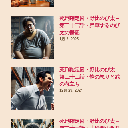
死刑確定囚・野比のび太 –
第二十三話・昇華するのび
太の鬱屈
1月 3, 2025
死刑確定囚・野比のび太 –
第二十二話・静の怒りと武
の苛立ち
12月 29, 2024
死刑確定囚・野比のび太 –