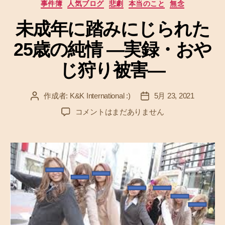
テ
事件簿
人気ブログ
悲劇
本当のこと
無念
ゴ
リ
未成年に踏みにじられた
ー
25歳の純情 ―実録・おや
じ狩り被害―
作成者:
K&K International :)
5月 23, 2021
投
投
稿
稿
未
コメントはまだありません
者
日
成
年
に
踏
み
に
じ
ら
れ
た