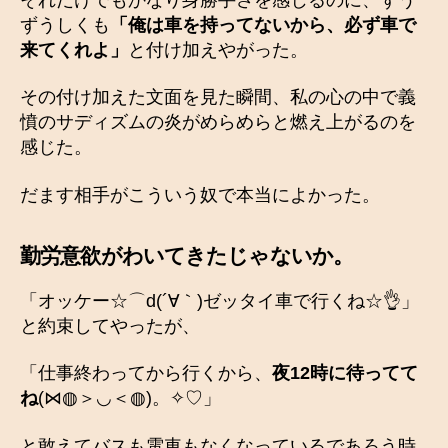
ずうしくも
「俺は車を持ってないから、必ず車で
来てくれよ」
と付け加えやがった。
その付け加えた文面を見た瞬間、私の心の中で義
憤のサディズムの炎がめらめらと燃え上がるのを
感じた。
だます相手がこういう奴で本当によかった。
勤労意欲がわいてきたじゃないか。
「オッケー☆⌒d(´∀｀)ゼッタイ車で行くね☆👌」
と約束してやったが、
「仕事終わってから行くから、
夜
12時に待ってて
ね
(⋈◍＞◡＜◍)。✧♡」
と敢えてバスも電車もなくなっているであろう時