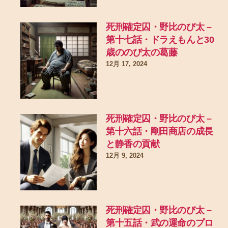
死刑確定囚・野比のび太 –
第十七話・ドラえもんと30
歳ののび太の葛藤
12月 17, 2024
死刑確定囚・野比のび太 –
第十六話・剛田商店の成長
と静香の貢献
12月 9, 2024
死刑確定囚・野比のび太 –
第十五話・武の運命のプロ