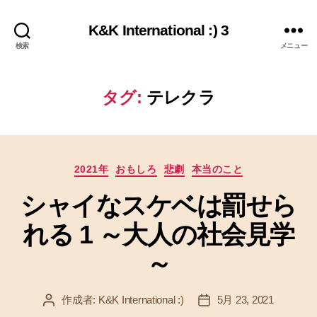
K&K International :) 3
検索
メニュー
タグ:
テレクラ
カ
2021年
おもしろ
悲劇
本当のこと
テ
シャイなスケベは罰せら
ゴ
リ
れる 1 ～大人の社会見学
ー
～
作成者:
K&K International :)
5月 23, 2021
投
投
稿
稿