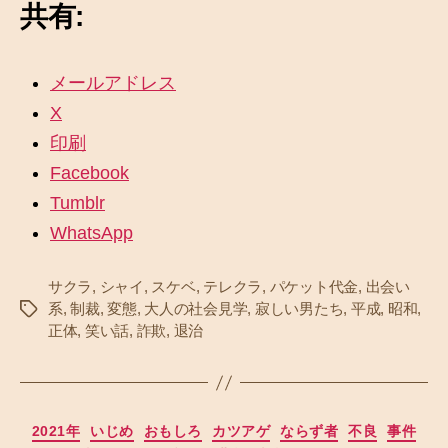
共有:
メールアドレス
X
印刷
Facebook
Tumblr
WhatsApp
サクラ
,
シャイ
,
スケベ
,
テレクラ
,
パケット代金
,
出会い
系
,
制裁
,
変態
,
大人の社会見学
,
寂しい男たち
,
平成
,
昭和
,
タ
正体
,
笑い話
,
詐欺
,
退治
グ
カ
2021年
いじめ
おもしろ
カツアゲ
ならず者
不良
事件