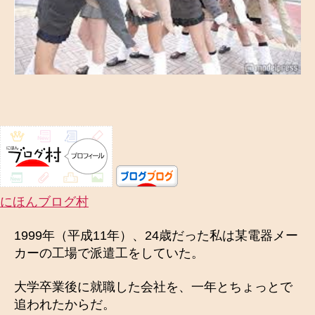
2
5
歳
の
純
情
―
実
録
・
お
や
じ
にほんブログ村
狩
り
1999年（平成11年）、24歳だった私は某電器メー
被
カーの工場で派遣工をしていた。
害
―
大学卒業後に就職した会社を、一年とちょっとで
へ
追われたからだ。
の