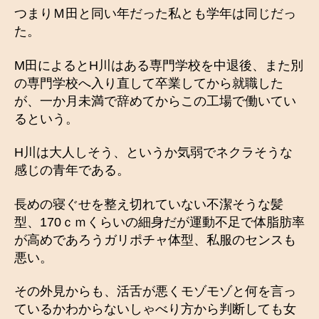
つまりＭ田と同い年だった私とも学年は同じだっ
た。
M田によるとH川はある専門学校を中退後、また別
の専門学校へ入り直して卒業してから就職した
が、一か月未満で辞めてからこの工場で働いてい
るという。
H川は大人しそう、というか気弱でネクラそうな
感じの青年である。
長めの寝ぐせを整え切れていない不潔そうな髪
型、170ｃｍくらいの細身だが運動不足で体脂肪率
が高めであろうガリポチャ体型、私服のセンスも
悪い。
その外見からも、活舌が悪くモゾモゾと何を言っ
ているかわからないしゃべり方から判断しても女