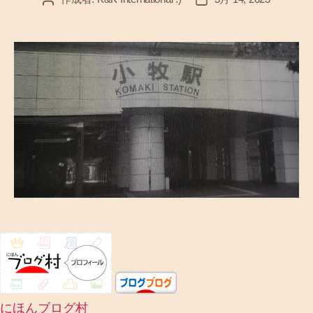
稿
稿
者
日
にほんブログ村