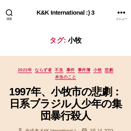
K&K International :) 3
検索
メニュー
タグ:
小牧
カ
2023年
ならず者
不良
事件
事件簿
小牧
悲劇
テ
本当のこと
ゴ
リ
1997年、小牧市の悲劇：
ー
日系ブラジル人少年の集
団暴行殺人
作成者:
K&K International :)
3月 14, 2023
投
投