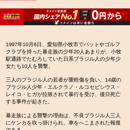
1997年10月6日、愛知県小牧市でバットやゴルフ
クラブを持った暴走族の少年20人あまりが、小牧
駅通路でたむろしていた日系ブラジル人の少年少
女たち10人を襲撃。
三人のブラジル人の若者が重軽傷を負い、14歳の
ブラジル人少年・エルクラノ・ルコセビシウス・
レイコ・ヒガが拉致されて暴行を受け、後日死亡
する事件が起きた。
暴走族による襲撃の理由は、不良ブラジル人三人
にケンカを吹っ掛けられ、車をへこまされた報復
である。