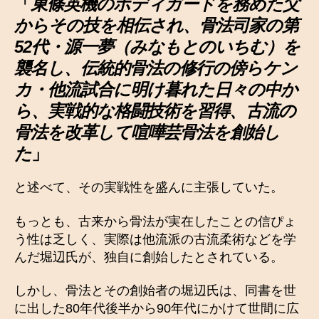
「
東條英機のボディガードを務めた父
からその技を相伝され、骨法司家の第
52代・源一夢（みなもとのいちむ）を
襲名し、伝統的骨法の修行の傍らケン
カ・他流試合に明け暮れた日々の中か
ら、実戦的な格闘技術を習得、古流の
骨法を改革して喧嘩芸骨法を創始し
た
」
と述べて、その実戦性を盛んに主張していた。
もっとも、古来から骨法が実在したことの信ぴょ
う性は乏しく、実際は他流派の古流柔術などを学
んだ堀辺氏が、独自に創始したとされている。
しかし、骨法とその創始者の堀辺氏は、同書を世
に出した80年代後半から90年代にかけて世間に広