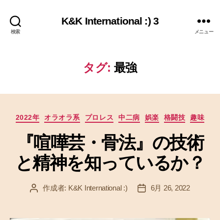
K&K International :) 3
検索
メニュー
タグ:
最強
カ
2022年
オラオラ系
プロレス
中二病
娯楽
格闘技
趣味
テ
『喧嘩芸・骨法』の技術
ゴ
リ
と精神を知っているか？
ー
作成者:
K&K International :)
6月 26, 2022
投
投
稿
稿
者
日