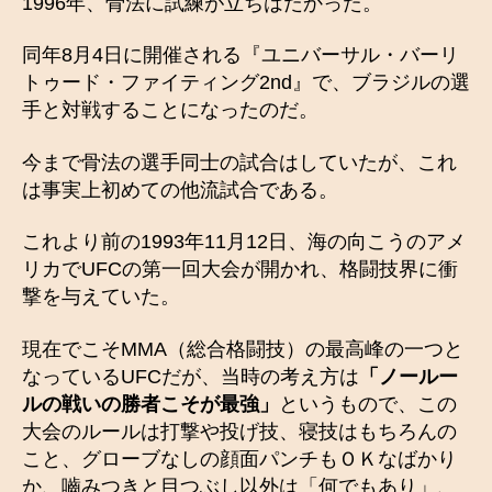
1996年、骨法に試練が立ちはだかった。
同年8月4日に開催される『ユニバーサル・バーリ
トゥード・ファイティング2nd』で、ブラジルの選
手と対戦することになったのだ。
今まで骨法の選手同士の試合はしていたが、これ
は事実上初めての他流試合である。
これより前の1993年11月12日、海の向こうのアメ
リカでUFCの第一回大会が開かれ、格闘技界に衝
撃を与えていた。
現在でこそMMA（総合格闘技）の最高峰の一つと
なっているUFCだが、当時の考え方は
「ノールー
ルの戦いの勝者こそが最強」
というもので、この
大会のルールは打撃や投げ技、寝技はもちろんの
こと、グローブなしの顔面パンチもＯＫなばかり
か、嚙みつきと目つぶし以外は「何でもあり」、