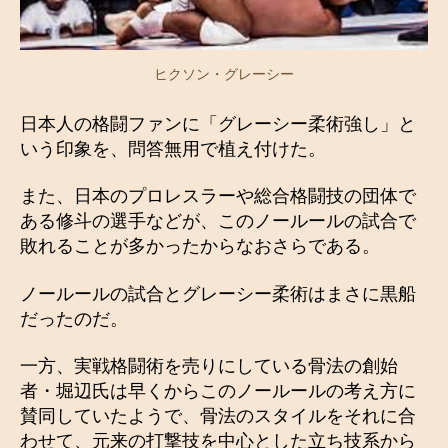
ヒクソン・グレーシー
日本人の格闘ファンに「グレーシー柔術強し」と
いう印象を、問答無用で植え付けた。
また、日本のプロレスラーや総合格闘技の団体で
ある修斗の選手などが、このノールールの試合で
敗れることが多かったからなおさらである。
ノールールの試合とグレーシー柔術はまさに黒船
だったのだ。
一方、実戦格闘術を売りにしている骨法の創始
者・堀辺氏は早くからこのノールールの考え方に
賛同していたようで、骨法のスタイルをそれに合
わせて、元来の打撃技を中心とした立ち技系から