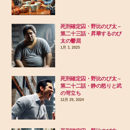
死刑確定囚・野比のび太 –
第二十三話・昇華するのび
太の鬱屈
1月 3, 2025
死刑確定囚・野比のび太 –
第二十二話・静の怒りと武
の苛立ち
12月 29, 2024