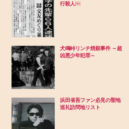
行殺人￼
犬鳴峠リンチ焼殺事件 ～超
凶悪少年犯罪～
浜田省吾ファン必見の聖地
巡礼訪問地リスト