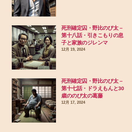
死刑確定囚・野比のび太 –
第十八話・引きこもりの息
子と家族のジレンマ
12月 19, 2024
死刑確定囚・野比のび太 –
第十七話・ドラえもんと30
歳ののび太の葛藤
12月 17, 2024