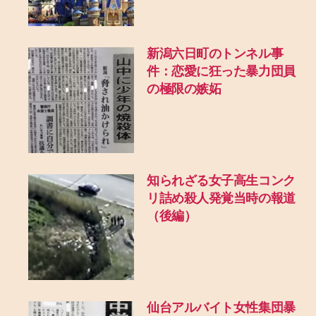
新潟六日町のトンネル事
件：恋愛に狂った暴力団員
の極限の嫉妬
知られざる女子高生コンク
リ詰め殺人発覚当時の報道
（後編）
仙台アルバイト女性集団暴