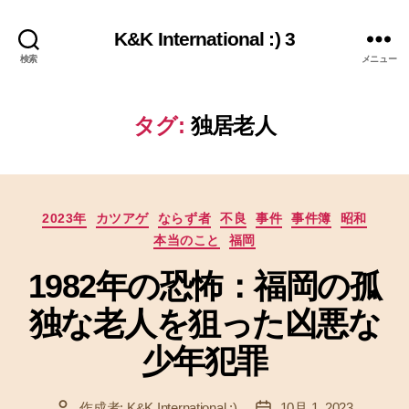
K&K International :) 3
検索
メニュー
タグ:
独居老人
カ
2023年
カツアゲ
ならず者
不良
事件
事件簿
昭和
テ
本当のこと
福岡
ゴ
リ
1982年の恐怖：福岡の孤
ー
独な老人を狙った凶悪な
少年犯罪
作成者:
K&K International :)
10月 1, 2023
投
投