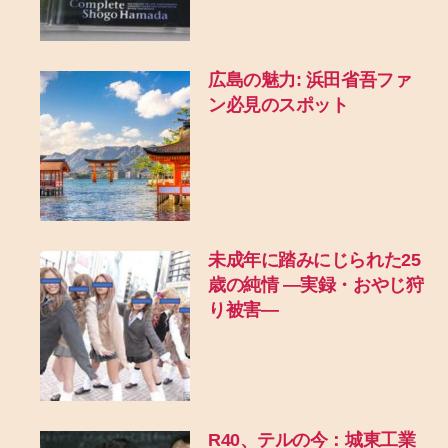
広島の魅力: 浜田省吾ファ
ン必見のスポット
未成年に踏みにじられた25
歳の純情 ―実録・おやじ狩
り被害―
R40、テルの今：城東工業