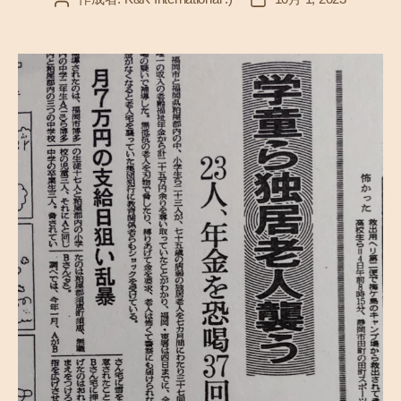
稿
稿
者
日