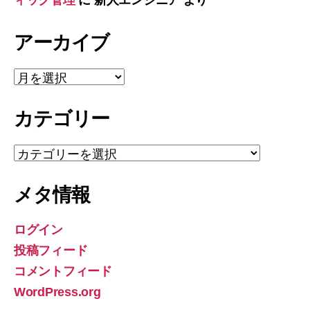
ィック管理
に
新人エンジニア
より
アーカイブ
ア
ー
カ
カテゴリー
イ
ブ
カ
テ
ゴ
メタ情報
リ
ー
ログイン
投稿フィード
コメントフィード
WordPress.org