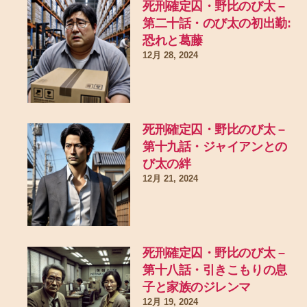
死刑確定囚・野比のび太 –
第二十話・のび太の初出勤:
恐れと葛藤
12月 28, 2024
死刑確定囚・野比のび太 –
第十九話・ジャイアンとの
び太の絆
12月 21, 2024
死刑確定囚・野比のび太 –
第十八話・引きこもりの息
子と家族のジレンマ
12月 19, 2024