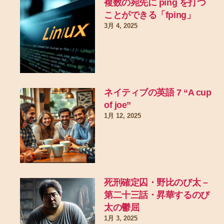
複数の宛先に ping を打つ
ことができる「fping」
3月 4, 2025
ネイティブの英語 7 “A cup
of joe”
1月 12, 2025
死刑確定囚・野比のび太 –
第二十三話・昇華するのび
太の鬱屈
1月 3, 2025