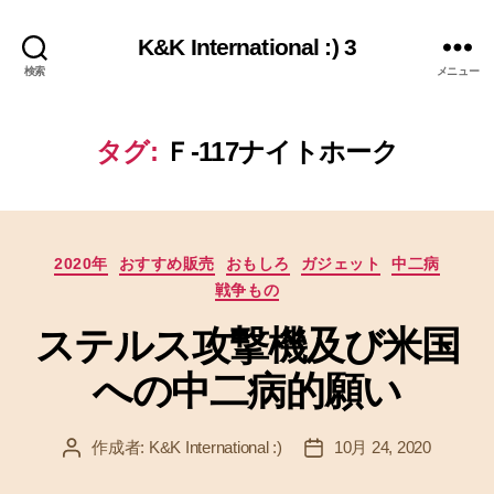
K&K International :) 3
検索
メニュー
タグ:
Ｆ-117ナイトホーク
カ
2020年
おすすめ販売
おもしろ
ガジェット
中二病
テ
戦争もの
ゴ
リ
ステルス攻撃機及び米国
ー
への中二病的願い
作成者:
K&K International :)
10月 24, 2020
投
投
稿
稿