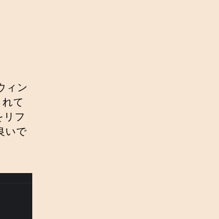
ウィン
加されて
をリフ
が良いで