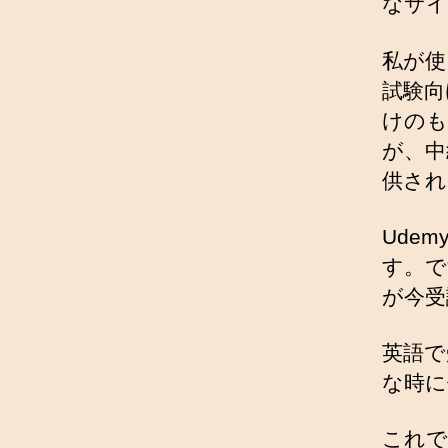
なサイ
私が使
試験向
けのも
が、中
供され
Ude
す。で
が今受
英語で
な時に
これで