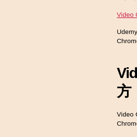
Video 
Udem
Chr
Vi
方
Vide
Chr