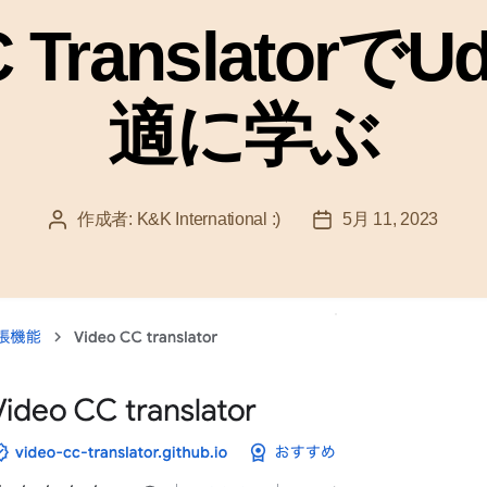
ゴ
C Translator
リ
ー
適に学ぶ
作成者:
K&K International :)
5月 11, 2023
投
投
稿
稿
者
日