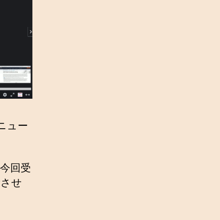
メニュー
が今回受
示させ