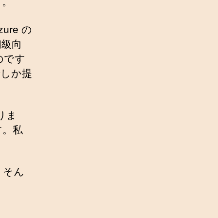
す。
re の
初級向
のです
でしか提
りま
す。私
。そん