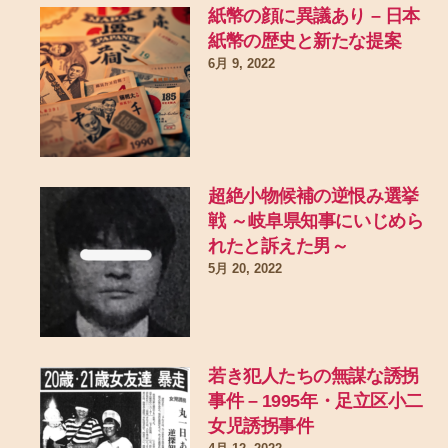
紙幣の顔に異議あり – 日本
紙幣の歴史と新たな提案
6月 9, 2022
超絶小物候補の逆恨み選挙
戦 ～岐阜県知事にいじめら
れたと訴えた男～
5月 20, 2022
若き犯人たちの無謀な誘拐
事件 – 1995年・足立区小二
女児誘拐事件