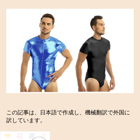
タ
ー
ド
愛
好
紳
士
た
ち
へ
へ
の
この記事は、日本語で作成し、機械翻訳で外国に
訳しています。