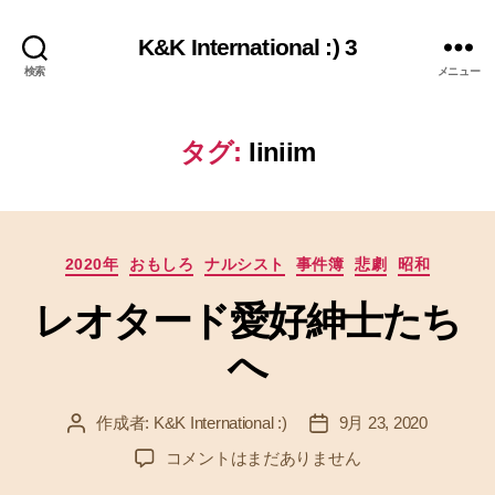
K&K International :) 3
検索
メニュー
タグ:
Iiniim
カ
2020年
おもしろ
ナルシスト
事件簿
悲劇
昭和
テ
レオタード愛好紳士たち
ゴ
リ
へ
ー
作成者:
K&K International :)
9月 23, 2020
投
投
稿
稿
レ
コメントはまだありません
者
日
オ