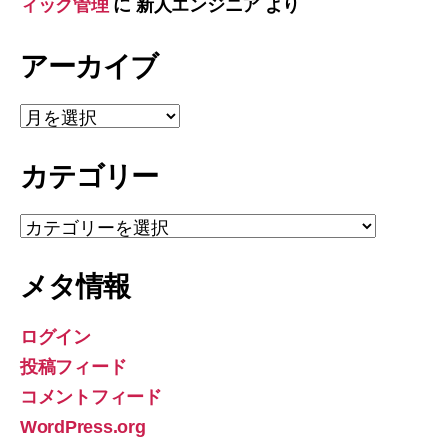
ィック管理
に
新人エンジニア
より
アーカイブ
ア
ー
カ
カテゴリー
イ
ブ
カ
テ
ゴ
メタ情報
リ
ー
ログイン
投稿フィード
コメントフィード
WordPress.org