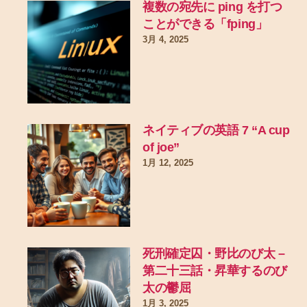
複数の宛先に ping を打つ
ことができる「fping」
3月 4, 2025
ネイティブの英語 7 “A cup
of joe”
1月 12, 2025
死刑確定囚・野比のび太 –
第二十三話・昇華するのび
太の鬱屈
1月 3, 2025