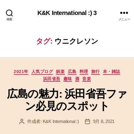
K&K International :) 3
検索
メニュー
タグ:
ウニクレソン
カ
2021年
人気ブログ
娯楽
広島
料理
旅行
本・雑誌
テ
浜田省吾
趣味
酒
音楽
ゴ
リ
広島の魅力: 浜田省吾ファ
ー
ン必見のスポット
作成者:
K&K International :)
9月 8, 2021
投
投
稿
稿