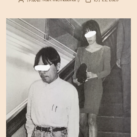
稿
稿
者
日