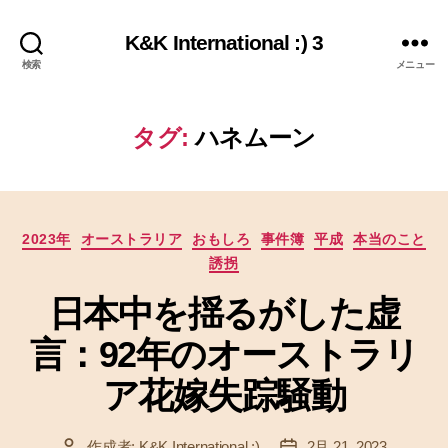
K&K International :) 3
検索
メニュー
タグ:
ハネムーン
カ
2023年
オーストラリア
おもしろ
事件簿
平成
本当のこと
テ
誘拐
ゴ
リ
日本中を揺るがした虚
ー
言：92年のオーストラリ
ア花嫁失踪騒動
作成者:
K&K International :)
2月 21, 2023
投
投