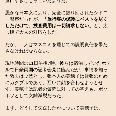
屋に引きこもっていたようだ。
愚かな日本女により、完全に振り回されたシドニ
ー警察だったが、
「旅行客の保護にベストを尽く
しただけで、捜査費用は一切請求しない」
と、太
っ腹で大人の対応をした。
だが、二人はマスコミを通じての説明責任を果た
さなければならない。
現地時間の11日午後7時、彼らは宿泊していたホテ
ルで日豪両国の記者会見に臨んだが、事情を知っ
た敦夫はぶ然とし、張本人の美穂子は緊張のため
にガクブルであり、互いに顔を合わせようとせ
ず、美穂子は記者の質問に対しての答えも、ボソ
ボソとして支離滅裂だった。
まず、どうして失踪したかについて美穂子は、