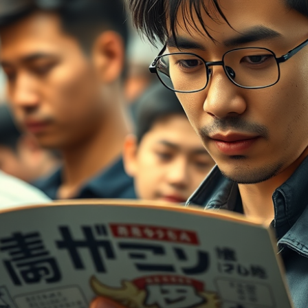
–
電
車
内
で
の
プ
ラ
イ
バ
シ
ー
へ
の