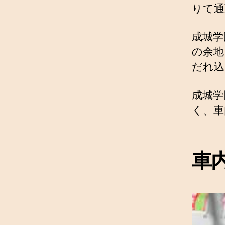
りて通
成城学
の余地
だれ込
成城学
く、車
車