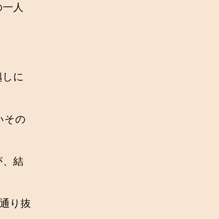
の一人
越しに
いその
が、結
通り抜