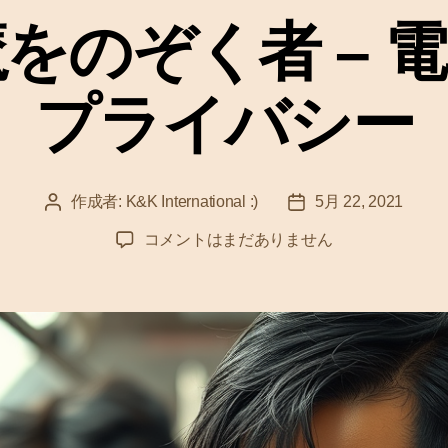
ゴ
をのぞく者 – 
リ
ー
プライバシー
作成者:
K&K International :)
5月 22, 2021
投
投
稿
稿
の
コメントはまだありません
者
日
ぞ
き
魔
を
の
ぞ
く
者