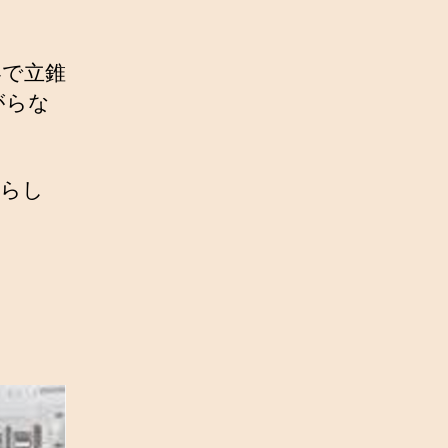
客で立錐
がらな
るらし