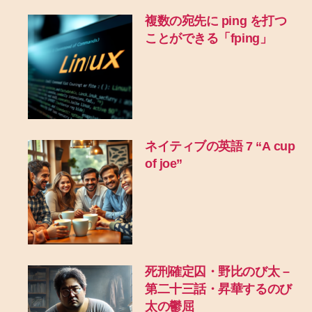
複数の宛先に ping を打つ
ことができる「fping」
ネイティブの英語 7 “A cup
of joe”
死刑確定囚・野比のび太 –
第二十三話・昇華するのび
太の鬱屈