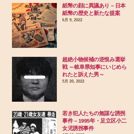
紙幣の顔に異議あり – 日本
紙幣の歴史と新たな提案
6月 9, 2022
超絶小物候補の逆恨み選挙
戦 ～岐阜県知事にいじめら
れたと訴えた男～
5月 20, 2022
若き犯人たちの無謀な誘拐
事件 – 1995年・足立区小二
女児誘拐事件