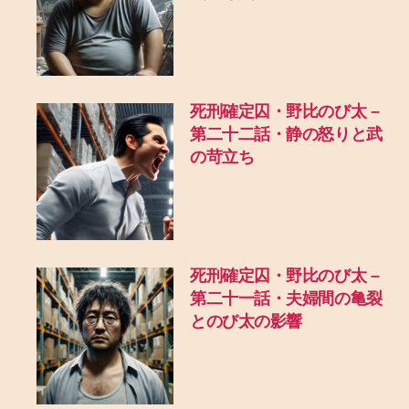
死刑確定囚・野比のび太 –
第二十二話・静の怒りと武
の苛立ち
死刑確定囚・野比のび太 –
第二十一話・夫婦間の亀裂
とのび太の影響