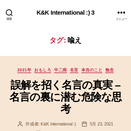
K&K International :) 3
検索
メニュー
タグ:
喩え
カ
2021年
おもしろ
中二病
名言
本当のこと
無念
テ
誤解を招く名言の真実 –
ゴ
リ
名言の裏に潜む危険な思
ー
考
作成者:
K&K International :)
5月 23, 2021
投
投
稿
稿