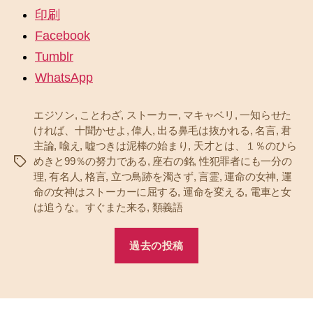
印刷
Facebook
Tumblr
WhatsApp
エジソン
,
ことわざ
,
ストーカー
,
マキャベリ
,
一知らせた
ければ、十聞かせよ
,
偉人
,
出る鼻毛は抜かれる
,
名言
,
君
主論
,
喩え
,
嘘つきは泥棒の始まり
,
天才とは、１％のひら
めきと99％の努力である
,
座右の銘
,
性犯罪者にも一分の
タ
理
,
有名人
,
格言
,
立つ鳥跡を濁さず
,
言霊
,
運命の女神
,
運
グ
命の女神はストーカーに屈する
,
運命を変える
,
電車と女
は追うな。すぐまた来る
,
類義語
過去の投稿