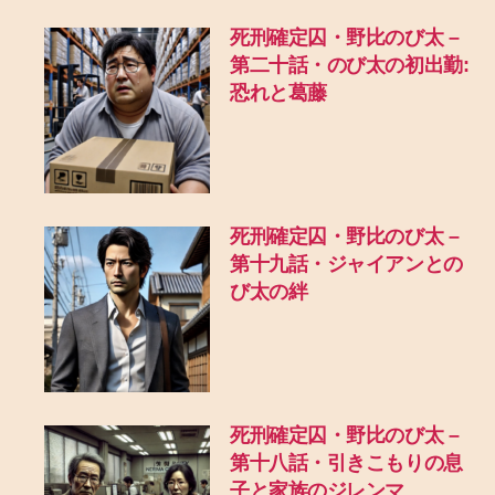
死刑確定囚・野比のび太 –
第二十話・のび太の初出勤:
恐れと葛藤
死刑確定囚・野比のび太 –
第十九話・ジャイアンとの
び太の絆
死刑確定囚・野比のび太 –
第十八話・引きこもりの息
子と家族のジレンマ