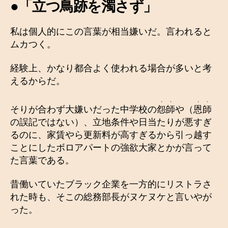
●「立つ鳥跡を濁さず」
私は個人的にこの言葉が相当嫌いだ。言われると
ムカつく。
経験上、かなり都合よく使われる場合が多いと考
えるからだ。
・・
・・
そりが合わず大嫌いだった中学校の
怨師
や（
恩師
の誤記ではない）、立地条件や日当たりが悪すぎ
るのに、家賃やら更新料が高すぎるから引っ越す
ことにしたボロアパートの強欲大家とかが言って
た言葉である。
昔働いていたブラック企業を一方的にリストラさ
れた時も、そこの総務部長がヌケヌケと言いやが
った。