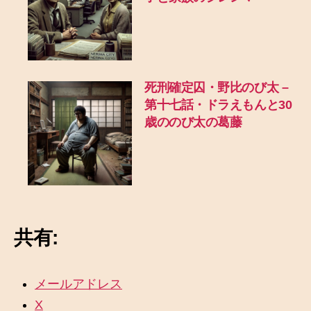
死刑確定囚・野比のび太 –
第十七話・ドラえもんと30
歳ののび太の葛藤
共有:
メールアドレス
X