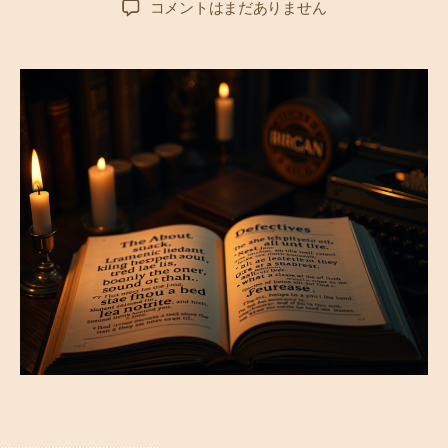
誤
コメントはまだありません
者
日
解
を
招
く
名
言
の
真
実
–
名
言
の
裏
に
潜
む
危
険
な