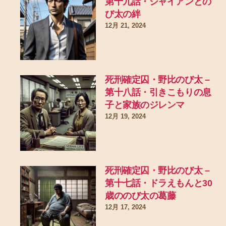
第十九話・ジャイアンとの
び太の絆
12月 21, 2024
死刑確定囚・野比のび太 –
第十八話・引きこもりの息
子と家族のジレンマ
12月 19, 2024
死刑確定囚・野比のび太 –
第十七話・ドラえもんと30
歳ののび太の葛藤
12月 17, 2024