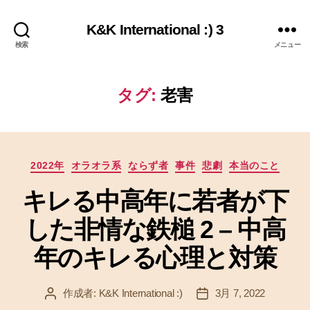
K&K International :) 3
検索
メニュー
タグ:
老害
カ
2022年
オラオラ系
ならず者
事件
悲劇
本当のこと
テ
キレる中高年に若者が下
ゴ
リ
した非情な鉄槌 2 – 中高
ー
年のキレる心理と対策
作成者:
K&K International :)
3月 7, 2022
投
投
稿
稿