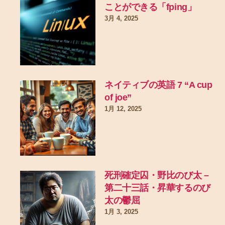
ことができる「fping」
3月 4, 2025
ネイティブの英語 7 “A cup
of joe”
1月 12, 2025
死刑確定囚・野比のび太 –
第二十三話・昇華するのび
太の鬱屈
1月 3, 2025