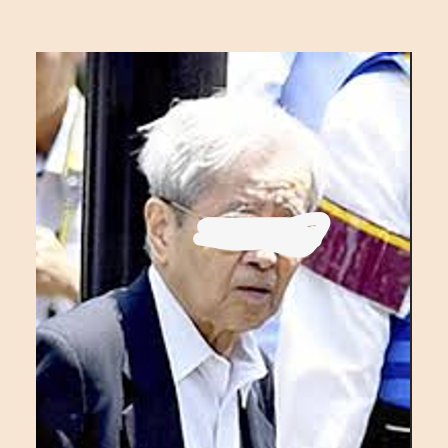
稿
稿
者
日