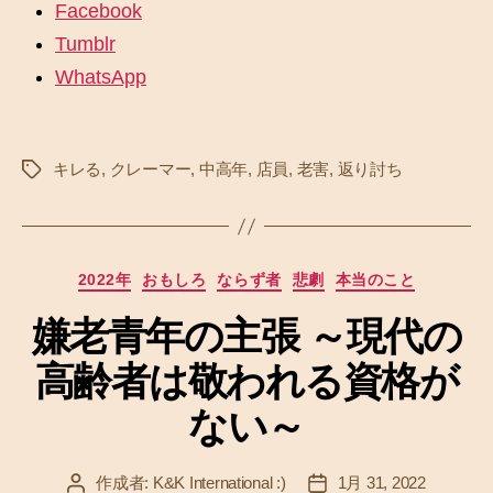
Facebook
Tumblr
WhatsApp
キレる
,
クレーマー
,
中高年
,
店員
,
老害
,
返り討ち
タ
グ
カ
2022年
おもしろ
ならず者
悲劇
本当のこと
テ
嫌老青年の主張 ～現代の
ゴ
リ
高齢者は敬われる資格が
ー
ない～
作成者:
K&K International :)
1月 31, 2022
投
投