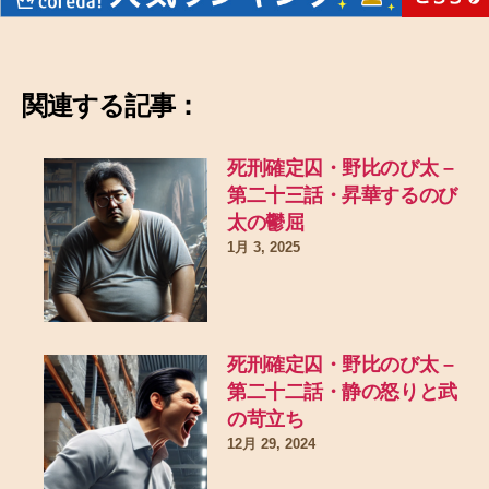
関連する記事：
死刑確定囚・野比のび太 –
第二十三話・昇華するのび
太の鬱屈
1月 3, 2025
死刑確定囚・野比のび太 –
第二十二話・静の怒りと武
の苛立ち
12月 29, 2024