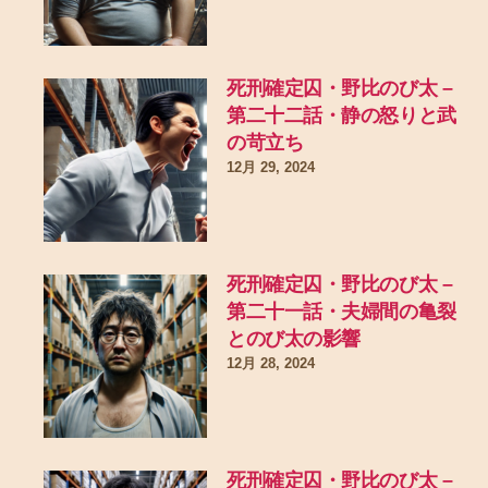
死刑確定囚・野比のび太 –
第二十二話・静の怒りと武
の苛立ち
12月 29, 2024
死刑確定囚・野比のび太 –
第二十一話・夫婦間の亀裂
とのび太の影響
12月 28, 2024
死刑確定囚・野比のび太 –