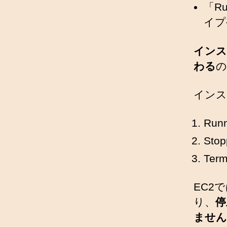
「R
イプ
インス
わる
の
インス
Ru
Sto
Ter
EC2
り、
停
ません