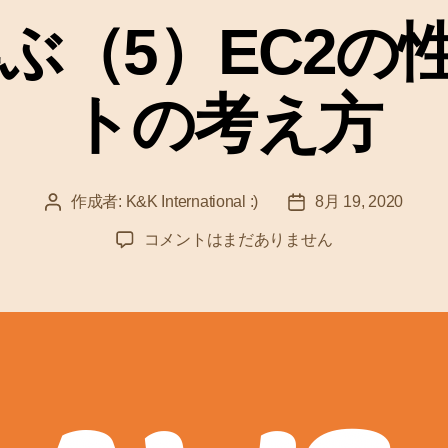
ゴ
学ぶ（5）EC2の
リ
ー
トの考え方
作成者:
K&K International :)
8月 19, 2020
投
投
稿
稿
A
コメントはまだありません
者
日
W
S
を
学
ぶ
（
5
）