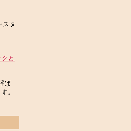
ンスタ
ックと
呼ば
ます。