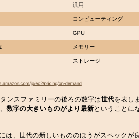
汎用
コンピューティング
GPU
z
メモリー
ストレージ
ws.amazon.com/jp/ec2/pricing/on-demand
タンスファミリーの後ろの数字は
世代
を表し
、
数字の大きいものがより最新
ということに
には、世代の新しいもののほうがスペックが