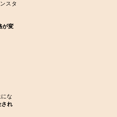
タンスタ
格が変
象にな
金され