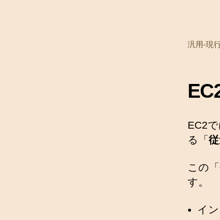
汎用-現
EC
EC2
る「
従
この「
す。
イン