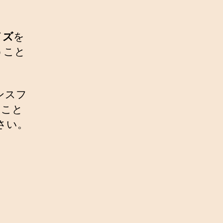
イズ
を
うこと
ンスフ
ること
さい。