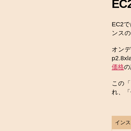
E
EC2
ンスの
オンデ
p2.
価格
の
この「
れ、「
インス