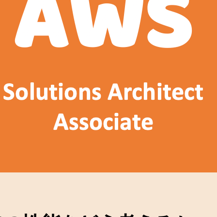
E
C
2
の
性
能
と
コ
ス
ト
の
考
え
方
へ
の