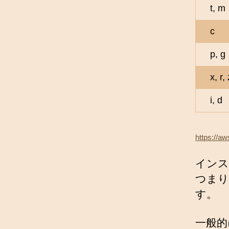
t, m
c
p, g
x, r, 
i, d
https://a
インス
つまり
す。
一般的