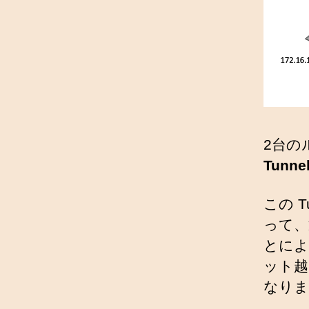
2台の
Tunn
この 
って、
とによ
ット越
なりま