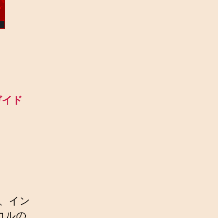
定ガイド
し、イン
コルの