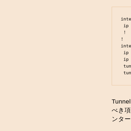
inte
 ip address 111.1.1.1 255.255.255.255

 !

!

inte
 ip address 192.168.1.1 255.255.255.0

 ip mtu 1372

 tunnel source Loopback1 <<< 1

 t
Tun
べき項
ンター