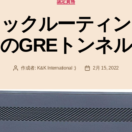
認定資格
ゴ
リ
ー
ミックルーティン
のGREトンネル
作成者:
K&K International :)
2月 15, 2022
投
投
稿
稿
者
日