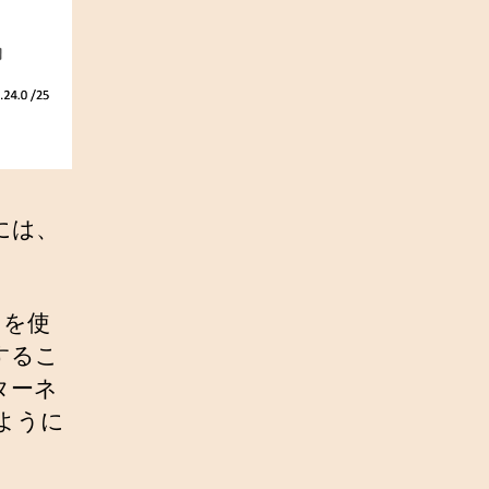
には、
スを使
するこ
ターネ
ように