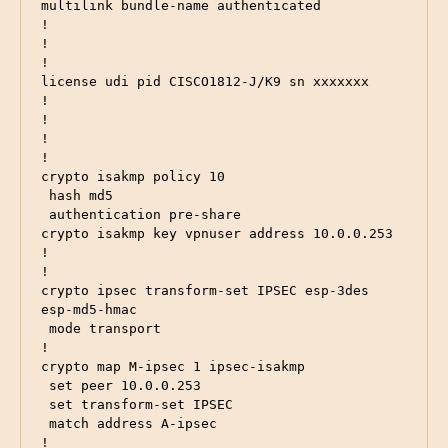
multilink bundle-name authenticated

!

!

!

license udi pid CISCO1812-J/K9 sn xxxxxxx

!

!

! 

!

crypto isakmp policy 10

 hash md5

 authentication pre-share

crypto isakmp key vpnuser address 10.0.0.253

!

!

crypto ipsec transform-set IPSEC esp-3des 
esp-md5-hmac 

 mode transport

!

crypto map M-ipsec 1 ipsec-isakmp 

 set peer 10.0.0.253

 set transform-set IPSEC 

 match address A-ipsec

!
