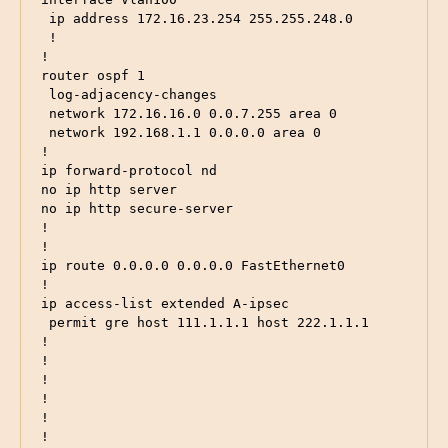
 ip address 172.16.23.254 255.255.248.0

 !

!

router ospf 1

 log-adjacency-changes

 network 172.16.16.0 0.0.7.255 area 0

 network 192.168.1.1 0.0.0.0 area 0

!

ip forward-protocol nd

no ip http server

no ip http secure-server

!

!

ip route 0.0.0.0 0.0.0.0 FastEthernet0

!

ip access-list extended A-ipsec

 permit gre host 111.1.1.1 host 222.1.1.1

!

!

!

!

!

!
