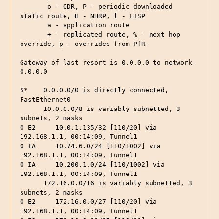
       o - ODR, P - periodic downloaded 
static route, H - NHRP, l - LISP

       a - application route

       + - replicated route, % - next hop 
override, p - overrides from PfR

Gateway of last resort is 0.0.0.0 to network 
0.0.0.0

S*    0.0.0.0/0 is directly connected, 
FastEthernet0

      10.0.0.0/8 is variably subnetted, 3 
subnets, 2 masks

O E2     10.0.1.135/32 [110/20] via 
192.168.1.1, 00:14:09, Tunnel1

O IA     10.74.6.0/24 [110/1002] via 
192.168.1.1, 00:14:09, Tunnel1

O IA     10.200.1.0/24 [110/1002] via 
192.168.1.1, 00:14:09, Tunnel1

      172.16.0.0/16 is variably subnetted, 3 
subnets, 2 masks

O E2     172.16.0.0/27 [110/20] via 
192.168.1.1, 00:14:09, Tunnel1
