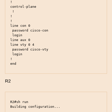
!

control-plane

 !

!

!

line con 0

 password cisco-con

 login

line aux 0

line vty 0 4

 password cisco-vty

 login

!

end
R2
R2#sh run 

Building configuration...
