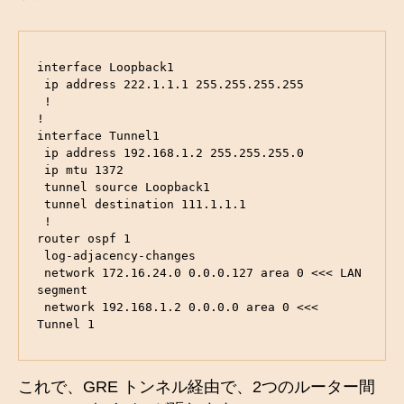
interface Loopback1

 ip address 222.1.1.1 255.255.255.255

 !

!

interface Tunnel1

 ip address 192.168.1.2 255.255.255.0

 ip mtu 1372

 tunnel source Loopback1

 tunnel destination 111.1.1.1

 !

router ospf 1

 log-adjacency-changes

 network 172.16.24.0 0.0.0.127 area 0 <<< LAN 
segment

 network 192.168.1.2 0.0.0.0 area 0 <<< 
Tunnel 1
これで、GRE トンネル経由で、2つのルーター間