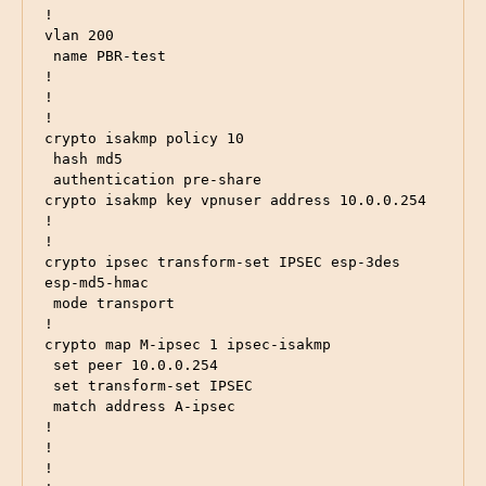
!

vlan 200

 name PBR-test

!

! 

!

crypto isakmp policy 10

 hash md5

 authentication pre-share

crypto isakmp key vpnuser address 10.0.0.254

!

!

crypto ipsec transform-set IPSEC esp-3des 
esp-md5-hmac 

 mode transport

!

crypto map M-ipsec 1 ipsec-isakmp 

 set peer 10.0.0.254

 set transform-set IPSEC 

 match address A-ipsec

!

!

!
