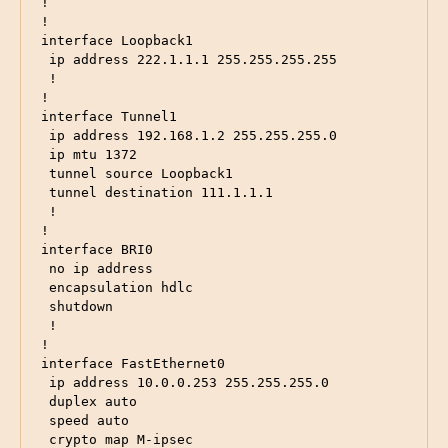
!

!

interface Loopback1

 ip address 222.1.1.1 255.255.255.255

 !

!

interface Tunnel1

 ip address 192.168.1.2 255.255.255.0

 ip mtu 1372

 tunnel source Loopback1

 tunnel destination 111.1.1.1

 !

!

interface BRI0

 no ip address

 encapsulation hdlc

 shutdown

 !

!

interface FastEthernet0

 ip address 10.0.0.253 255.255.255.0

 duplex auto

 speed auto

 crypto map M-ipsec
