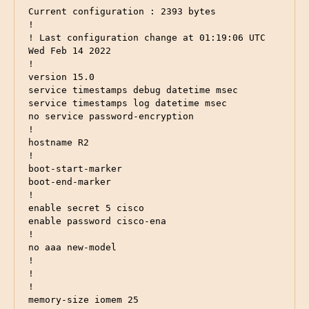
Current configuration : 2393 bytes

!

! Last configuration change at 01:19:06 UTC 
Wed Feb 14 2022

!

version 15.0

service timestamps debug datetime msec

service timestamps log datetime msec

no service password-encryption

!

hostname R2

!

boot-start-marker

boot-end-marker

!

enable secret 5 cisco

enable password cisco-ena

!

no aaa new-model

!

!

!

memory-size iomem 25
