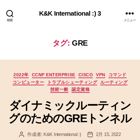
K&K International :) 3
検索
メニュー
タグ:
GRE
カ
2022年
CCNP ENTERPRISE
CISCO
VPN
コマンド
テ
コンピューター
トラブルシューティング
ルーティング
ゴ
技術一般
認定資格
リ
ー
ダイナミックルーティン
グのためのGREトンネル
作成者:
K&K International :)
2月 15, 2022
投
投