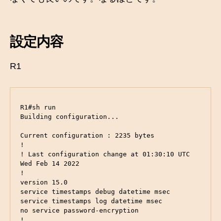
設定内容
R1
R1#sh run 

Building configuration...

Current configuration : 2235 bytes

!

! Last configuration change at 01:30:10 UTC 
Wed Feb 14 2022

!

version 15.0

service timestamps debug datetime msec

service timestamps log datetime msec

no service password-encryption

!
