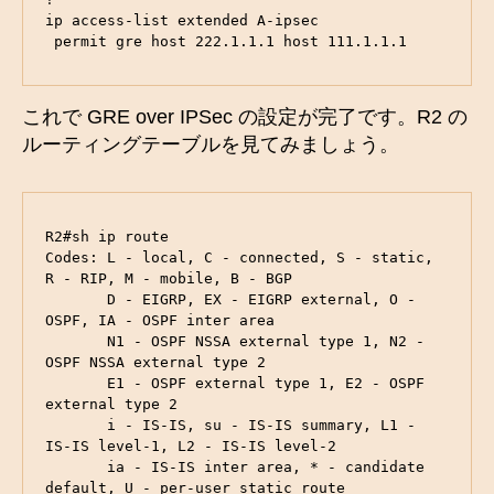
ip access-list extended A-ipsec

 permit gre host 222.1.1.1 host 111.1.1.1
これで GRE over IPSec の設定が完了です。R2 の
ルーティングテーブルを見てみましょう。
R2#sh ip route 

Codes: L - local, C - connected, S - static, 
R - RIP, M - mobile, B - BGP

       D - EIGRP, EX - EIGRP external, O - 
OSPF, IA - OSPF inter area 

       N1 - OSPF NSSA external type 1, N2 - 
OSPF NSSA external type 2

       E1 - OSPF external type 1, E2 - OSPF 
external type 2

       i - IS-IS, su - IS-IS summary, L1 - 
IS-IS level-1, L2 - IS-IS level-2

       ia - IS-IS inter area, * - candidate 
default, U - per-user static route
