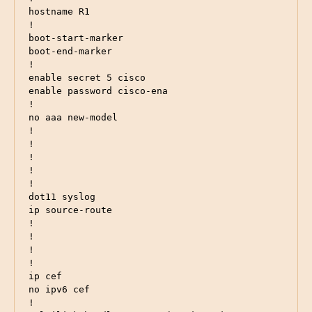
hostname R1

!

boot-start-marker

boot-end-marker

!

enable secret 5 cisco

enable password cisco-ena

!

no aaa new-model

!

!

!

!

!

dot11 syslog

ip source-route

!

!

!

!

ip cef

no ipv6 cef

!
