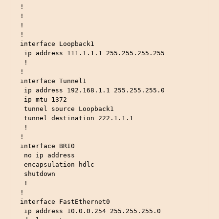
!

!

!

!

interface Loopback1

 ip address 111.1.1.1 255.255.255.255

 !

!

interface Tunnel1

 ip address 192.168.1.1 255.255.255.0

 ip mtu 1372

 tunnel source Loopback1

 tunnel destination 222.1.1.1

 !

!

interface BRI0

 no ip address

 encapsulation hdlc

 shutdown

 !

!

interface FastEthernet0

 ip address 10.0.0.254 255.255.255.0
