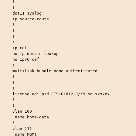
!

!

dot11 syslog

ip source-route

!

!

!

!

ip cef

no ip domain lookup

no ipv6 cef

!

multilink bundle-name authenticated

!

!

!

license udi pid CISCO1812-J/K9 sn xxxxxx

!

!

vlan 100

 name home-data

!

vlan 111

 name MGMT
