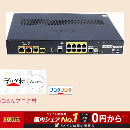
稿
稿
者
日
にほんブログ村