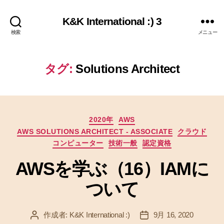
K&K International :) 3
検索
メニュー
タグ:
Solutions Architect
カ
2020年
AWS
テ
AWS SOLUTIONS ARCHITECT - ASSOCIATE
クラウド
ゴ
コンピューター
技術一般
認定資格
リ
ー
AWSを学ぶ（16）IAMに
ついて
作成者:
K&K International :)
9月 16, 2020
投
投