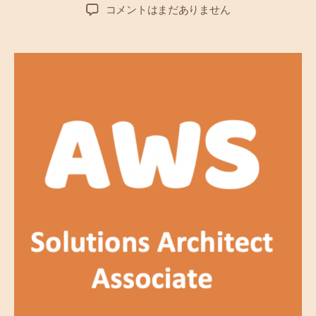
稿
稿
A
コメントはまだありません
者
日
W
S
を
学
ぶ
（
1
6
）
I
A
M
に
つ
い
て
へ
の