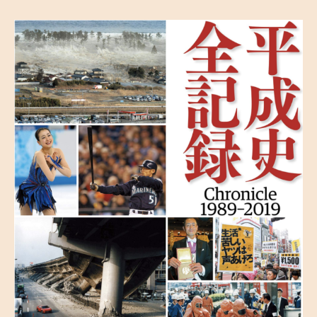
暴
動
～
バ
ブ
ル
期
の
日
本
で
起
き
た
大
暴
動
～
へ
の