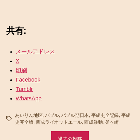
共有:
メールアドレス
X
印刷
Facebook
Tumblr
WhatsApp
あいりん地区
,
バブル
,
バブル期日本
,
平成史全記録
,
平成
タ
史完全版
,
西成ライオットエール
,
西成暴動
,
釜ヶ崎
グ
過去の投稿