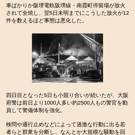
車ばかりか阪堺電軌阪堺線・南霞町停留場が放火
されて全焼し、翌5日未明までにこうした放火が12
件を数えるほど事態は悪化した。
四日目となった5日も小競り合いが続いたが、大阪
府警は前日より1000人多い約2500人もの警官を動
員して警備体制を強化。
検問や通行止めなどによって過激な行動に出る若
者らと群衆を分断し、なんとか大規模な騒動を回