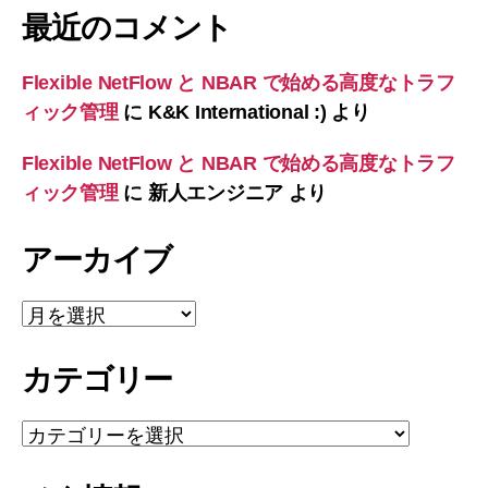
最近のコメント
Flexible NetFlow と NBAR で始める高度なトラフ
ィック管理
に
K&K International :)
より
Flexible NetFlow と NBAR で始める高度なトラフ
ィック管理
に
新人エンジニア
より
アーカイブ
ア
ー
カ
カテゴリー
イ
ブ
カ
テ
ゴ