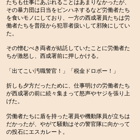
たちも仕事にあぶれることはあまりなかったが、
その暴力団は日当をピンハネするなど労働者たち
を食いモノにしており、一方の西成署員たちは労
働者たちを普段から犯罪者扱いして邪険にしてい
た。
その憎むべき両者が結託していたことに労働者た
ちが激怒し、西成署前に押しかける。
「出てこい汚職警官！」「税金ドロボー！」
折しも夕方だったために、仕事明けの労働者たち
が西成署の前に続々集まって怒声やヤジを張り上
げた。
労働者たちに盾を持った署員や機動隊員が立ちは
だかったが、やがて騒動はその警官隊に向かって
の投石にエスカレート。