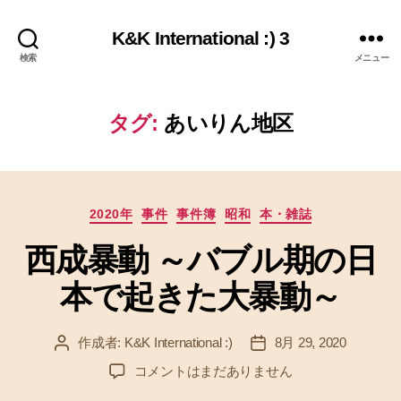
K&K International :) 3
検索
メニュー
タグ:
あいりん地区
カ
2020年
事件
事件簿
昭和
本・雑誌
テ
西成暴動 ～バブル期の日
ゴ
リ
本で起きた大暴動～
ー
作成者:
K&K International :)
8月 29, 2020
投
投
稿
稿
西
コメントはまだありません
者
日
成