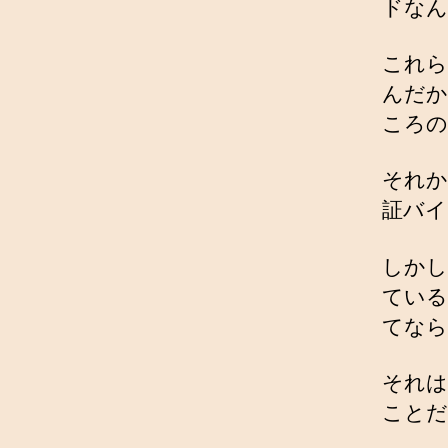
ドなん
これら
んだか
ころの
それか
証バイ
しかし
ている
てなら
それは
ことだ