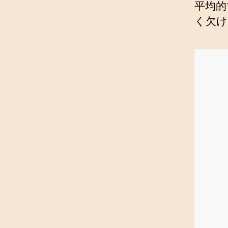
平均的
く欠け