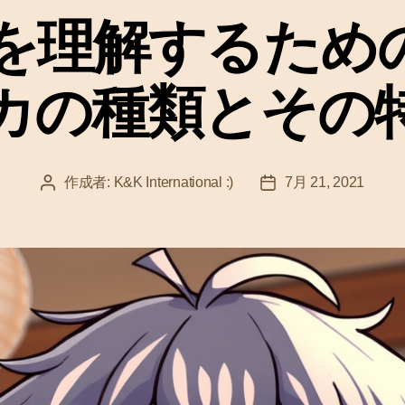
ゴ
を理解するための
リ
ー
カの種類とその
作成者:
K&K International :)
7月 21, 2021
投
投
稿
稿
者
日