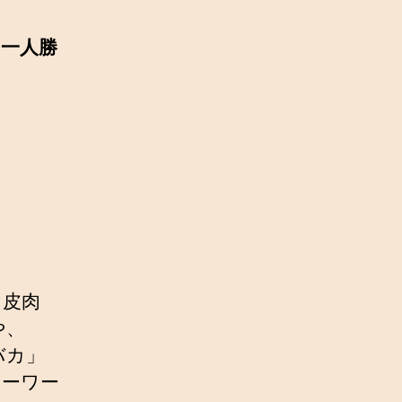
一人勝
。
て皮肉
や、
バカ」
キーワー