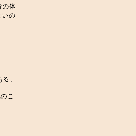
分の体
よいの
ある。
他のこ