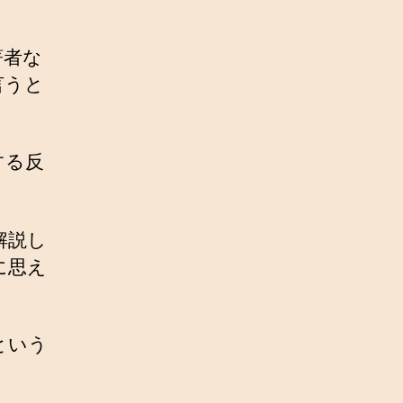
著者な
言うと
する反
解説し
に思え
という