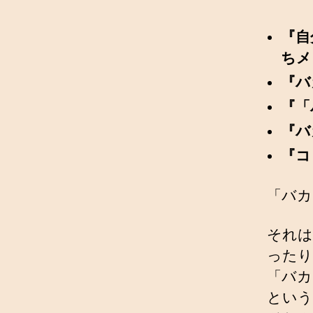
『自
ちメ
『バ
『「
『バ
『コ
「バカ
それは
ったり
「バカ
という