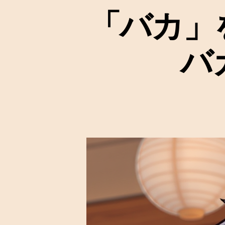
「バカ」
バ