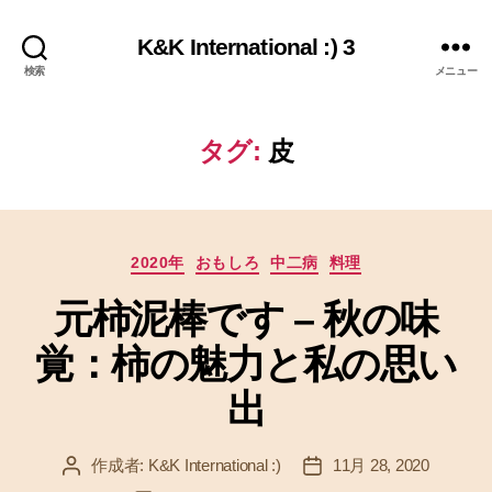
K&K International :) 3
検索
メニュー
タグ:
皮
カ
2020年
おもしろ
中二病
料理
テ
元柿泥棒です – 秋の味
ゴ
リ
覚：柿の魅力と私の思い
ー
出
作成者:
K&K International :)
11月 28, 2020
投
投
稿
稿