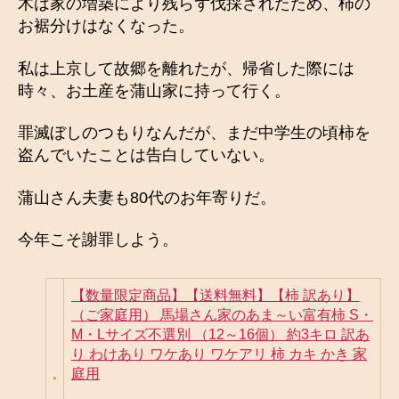
木は家の増築により残らず伐採されたため、柿の
お裾分けはなくなった。
私は上京して故郷を離れたが、帰省した際には
時々、お土産を蒲山家に持って行く。
罪滅ぼしのつもりなんだが、まだ中学生の頃柿を
盗んでいたことは告白していない。
蒲山さん夫妻も80代のお年寄りだ。
今年こそ謝罪しよう。
【数量限定商品】【送料無料】【柿 訳あり】
（ご家庭用） 馬場さん家のあま～い富有柿 S・
M・Lサイズ不選別 （12～16個） 約3キロ 訳あ
り わけあり ワケあり ワケアリ 柿 カキ かき 家
庭用