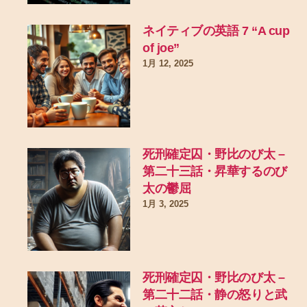
ネイティブの英語 7 “A cup
of joe”
1月 12, 2025
死刑確定囚・野比のび太 –
第二十三話・昇華するのび
太の鬱屈
1月 3, 2025
死刑確定囚・野比のび太 –
第二十二話・静の怒りと武