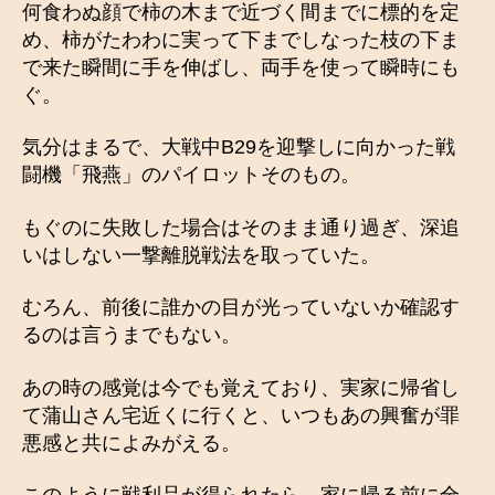
何食わぬ顔で柿の木まで近づく間までに標的を定
め、柿がたわわに実って下までしなった枝の下ま
で来た瞬間に手を伸ばし、両手を使って瞬時にも
ぐ。
気分はまるで、大戦中B29を迎撃しに向かった戦
闘機「飛燕」のパイロットそのもの。
もぐのに失敗した場合はそのまま通り過ぎ、深追
いはしない一撃離脱戦法を取っていた。
むろん、前後に誰かの目が光っていないか確認す
るのは言うまでもない。
あの時の感覚は今でも覚えており、実家に帰省し
て蒲山さん宅近くに行くと、いつもあの興奮が罪
悪感と共によみがえる。