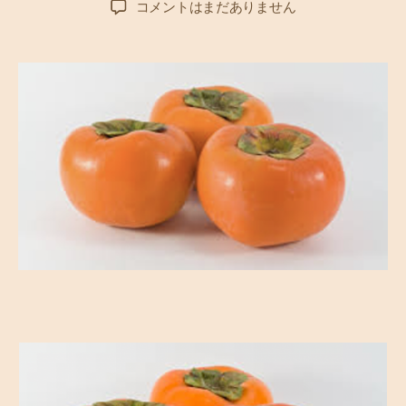
元
コメントはまだありません
者
日
柿
泥
棒
で
す
–
秋
の
味
覚
：
柿
の
魅
力
と
私
の
思
い