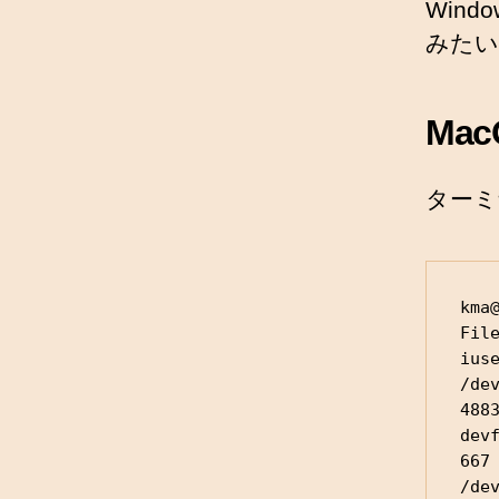
Wind
みたい
Mac
ターミ
kma@
File
ius
/dev
4883
devf
667 
/dev