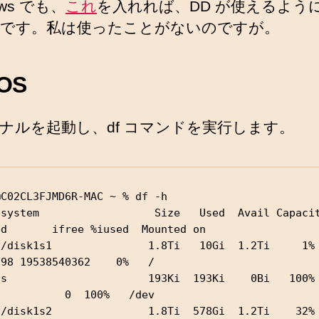
ows でも、
これ
を入れれば、DD が使えるよう
です。私は使ったことがないのですが。
OS
ナルを起動し、df コマンドを実行します。
C02CL3FJMD6R-MAC ~ % df -h

system                  Size   Used  Avail Capacity  
ed       ifree %iused  Mounted on

/disk1s1               1.8Ti   10Gi  1.2Ti     1%     
98 19538540362    0%   /

s                      193Ki  193Ki    0Bi   100%        
          0  100%   /dev

/disk1s2               1.8Ti  578Gi  1.2Ti    32%    