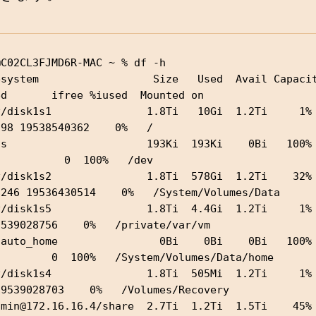
C02CL3FJMD6R-MAC ~ % df -h

system                  Size   Used  Avail Capacity  
ed       ifree %iused  Mounted on

/disk1s1               1.8Ti   10Gi  1.2Ti     1%     
98 19538540362    0%   /

s                      193Ki  193Ki    0Bi   100%        
          0  100%   /dev

/disk1s2               1.8Ti  578Gi  1.2Ti    32%    
8246 19536430514    0%   /System/Volumes/Data

/disk1s5               1.8Ti  4.4Gi  1.2Ti     1%          
9539028756    0%   /private/var/vm

auto_home                0Bi    0Bi    0Bi   100%          
         0  100%   /System/Volumes/Data/home

/disk1s4               1.8Ti  505Mi  1.2Ti     1%         
19539028703    0%   /Volumes/Recovery

dmin@172.16.16.4/share  2.7Ti  1.2Ti  1.5Ti    45% 