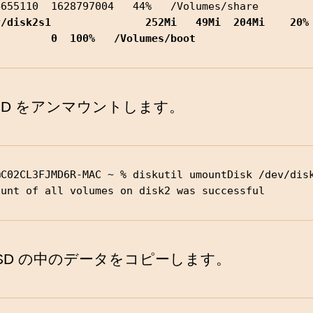
/disk2s1               252Mi   49Mi  204Mi    20%          
         0  100%   /Volumes/boot
roSD をアンマウントします。
C02CL3FJMD6R-MAC ~ % diskutil umountDisk /dev/disk2
ount of all volumes on disk2 was successful
coSD の中のデータをコピーします。