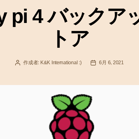
ゴ
rry pi 4 バッ
リ
ー
トア
作成者:
K&K International :)
6月 6, 2021
投
投
稿
稿
者
日