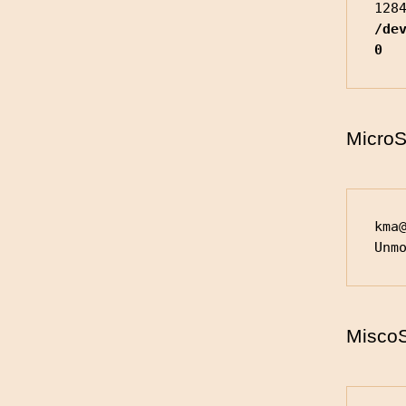
/dev
0  
Mic
kma@
Unm
Mis