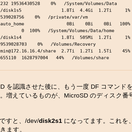
8232 19536430528    0%   /System/Volumes/Data

/disk1s5               1.8Ti  4.4Gi  1.2Ti     1%          
9539028756    0%   /private/var/vm

auto_home                0Bi    0Bi    0Bi   100%          
         0  100%   /System/Volumes/Data/home

/disk1s4               1.8Ti  505Mi  1.2Ti     1%         
19539028703    0%   /Volumes/Recovery

dmin@172.16.16.4/share  2.7Ti  1.2Ti  1.5Ti    45% 
4655110  1628797004   44%   /Volumes/share
roSD を認識させた後に、もう一度 DF コマンド
。増えているものが、MicroSD のディスク番
すと、/dev/
disk2s1
になってます。これを
きます。