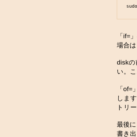
sud
「if
場合は、
disk
い。こ
「of
します
トリー
最後に
書き出