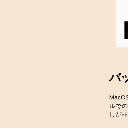
バ
Mac
ルでの
しが非