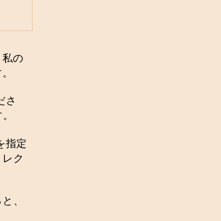
。私の
す。
ださ
す。
を指定
ィレク
ると、