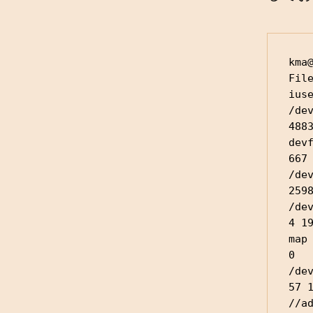
kma@
File
ius
/dev
4883
devf
667 
/dev
259
/dev
4 1
map 
0  
/dev
57 
//a