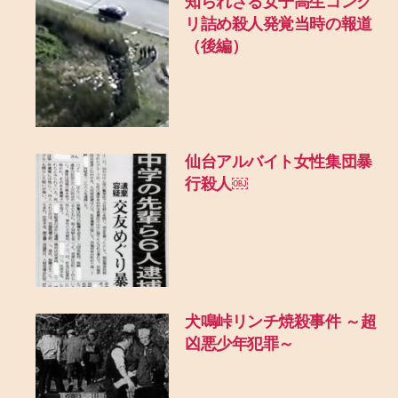
知られざる女子高生コンク
リ詰め殺人発覚当時の報道
（後編）
仙台アルバイト女性集団暴
行殺人￼
犬鳴峠リンチ焼殺事件 ～超
凶悪少年犯罪～