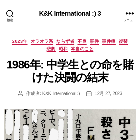
K&K International :) 3
検索
メニュー
カ
2023年
オラオラ系
ならず者
不良
事件
事件簿
復讐
テ
悲劇
昭和
本当のこと
ゴ
リ
1986年: 中学生との命を賭
ー
けた決闘の結末
作成者:
K&K International :)
12月 27, 2023
投
投
稿
稿
者
日