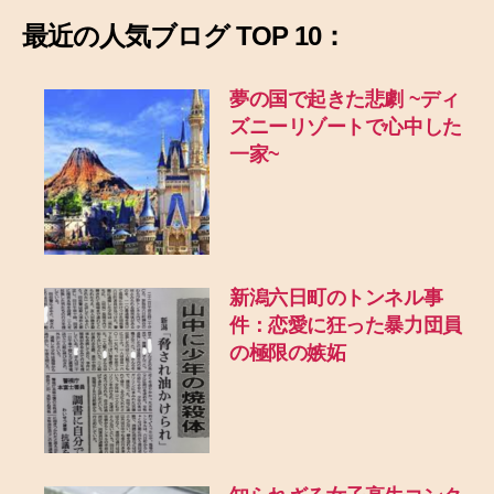
最近の
人気ブログ TOP 10：
夢の国で起きた悲劇
~ディ
ズニーリゾートで心中した
一家~
新潟六日町のトンネル事
件：恋愛に狂った暴力団員
の極限の嫉妬