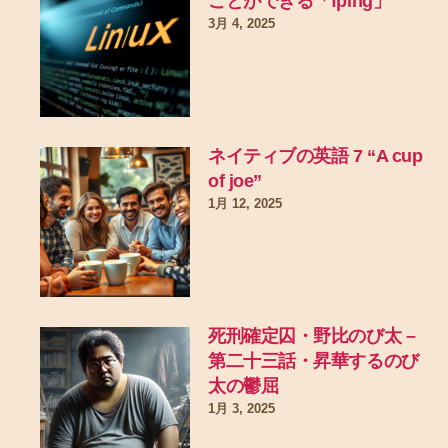
ことができる「fping」
3月 4, 2025
ネイティブの英語 7 “A cup
of joe”
1月 12, 2025
死刑確定囚・野比のび太 –
第二十三話・昇華するのび
太の鬱屈
1月 3, 2025