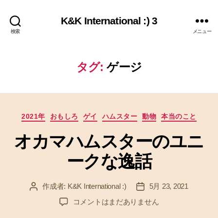
K&K International :) 3
検索
メニュー
タグ:
ゲージ
カ
2021年
おもしろ
ゲイ
ハムスター
動物
本当のこと
テ
オカマハムスターのユニ
ゴ
リ
ークな逸話
ー
作成者:
K&K International :)
5月 23, 2021
投
投
稿
稿
オ
コメントはまだありません
者
日
カ