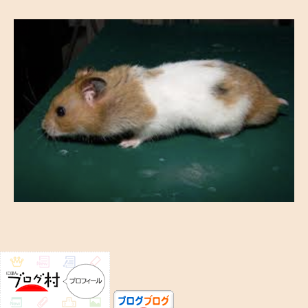
マ
ハ
ム
ス
タ
ー
の
ユ
ニ
ー
ク
な
逸
話
へ
の