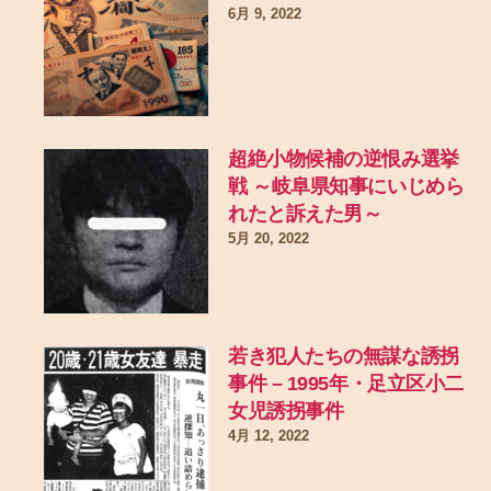
6月 9, 2022
超絶小物候補の逆恨み選挙
戦 ～岐阜県知事にいじめら
れたと訴えた男～
5月 20, 2022
若き犯人たちの無謀な誘拐
事件 – 1995年・足立区小二
女児誘拐事件
4月 12, 2022