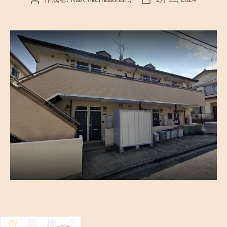
稿
稿
者
日