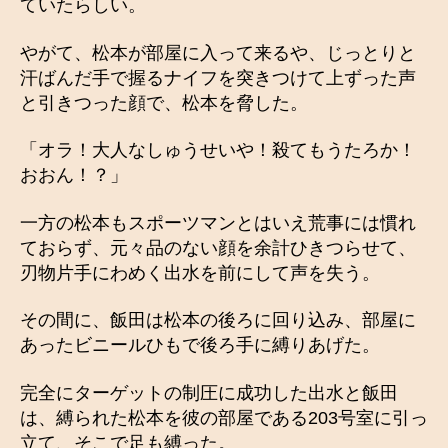
ていたらしい。
やがて、松本が部屋に入って来るや、じっとりと
汗ばんだ手で握るナイフを突きつけて上ずった声
と引きつった顔で、松本を脅した。
「オラ！大人なしゅうせいや！殺てもうたろか！
おおん！？」
一方の松本もスポーツマンとはいえ荒事には慣れ
ておらず、元々品のない顔を余計ひきつらせて、
刃物片手にわめく出水を前にして声を失う。
その間に、飯田は松本の後ろに回り込み、部屋に
あったビニールひもで後ろ手に縛りあげた。
完全にターゲットの制圧に成功した出水と飯田
は、縛られた松本を彼の部屋である203号室に引っ
立て、そこで足も縛った。