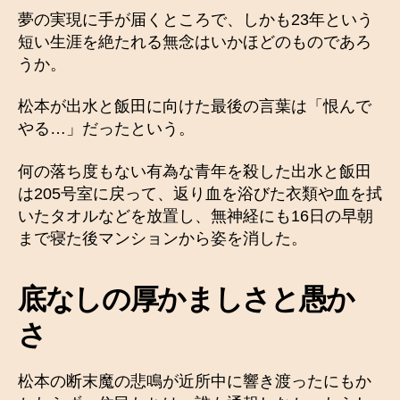
夢の実現に手が届くところで、しかも23年という
短い生涯を絶たれる無念はいかほどのものであろ
うか。
松本が出水と飯田に向けた最後の言葉は「恨んで
やる…」だったという。
何の落ち度もない有為な青年を殺した出水と飯田
は205号室に戻って、返り血を浴びた衣類や血を拭
いたタオルなどを放置し、無神経にも16日の早朝
まで寝た後マンションから姿を消した。
底なしの厚かましさと愚か
さ
松本の断末魔の悲鳴が近所中に響き渡ったにもか