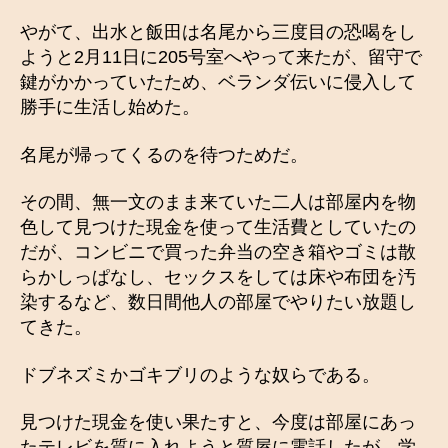
やがて、出水と飯田は名尾から三度目の恐喝をし
ようと2月11日に205号室へやって来たが、留守で
鍵がかかっていたため、ベランダ伝いに侵入して
勝手に生活し始めた。
名尾が帰ってくるのを待つためだ。
その間、無一文のまま来ていた二人は部屋内を物
色して見つけた現金を使って生活費としていたの
だが、コンビニで買った弁当の空き箱やゴミは散
らかしっぱなし、セックスをしては床や布団を汚
染するなど、数日間他人の部屋でやりたい放題し
てきた。
ドブネズミかゴキブリのような奴らである。
見つけた現金を使い果たすと、今度は部屋にあっ
たテレビを質に入れようと質屋に電話したが、学