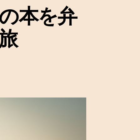
館の本を弁
旅