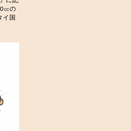
0㏄の
タイ国