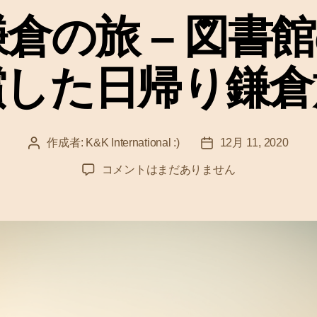
ゴ
年鎌倉の旅 – 図書
リ
ー
償した日帰り鎌倉
作成者:
K&K International :)
12月 11, 2020
投
投
稿
稿
2
コメントはまだありません
者
日
0
2
0
年
鎌
倉
の
旅