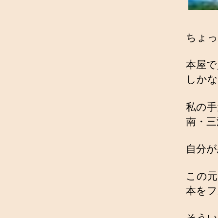
ちょっ
本屋で
しかな
私の手
南・三
自分が
この元
本をフ
そうい