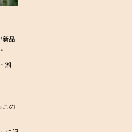
が新品
た。
・湘
らこの
K』に記