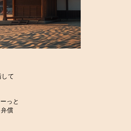
汚して
レーっと
、弁償