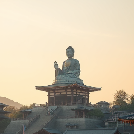
–
図
書
館
の
本
を
弁
償
し
た
日
帰
り
鎌
倉
旅
へ
の