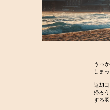
うっか
しまっ
返却日
帰ろう
する羽