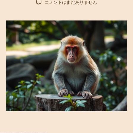
高
コメントはまだありません
者
日
崎
山
の
王
・
ベ
ン
ツ
～
ミ
ス
タ
ー
ニ
ホ
ン
ザ
ル
の
生