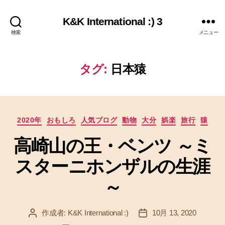
K&K International :) 3
検索
メニュー
タグ:
日本猿
カ
2020年
おもしろ
人気ブログ
動物
大分
娯楽
旅行
猿
テ
高崎山の王・ベンツ ～ミ
ゴ
リ
スターニホンザルの生涯
ー
～
作成者:
K&K International :)
10月 13, 2020
投
投
稿
稿