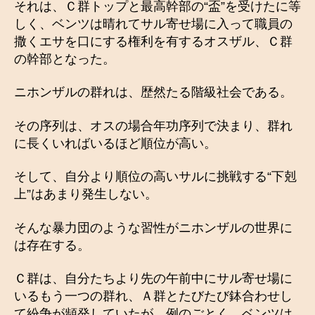
それは、Ｃ群トップと最高幹部の“盃”を受けたに等
しく、ベンツは晴れてサル寄せ場に入って職員の
撒くエサを口にする権利を有するオスザル、Ｃ群
の幹部となった。
ニホンザルの群れは、歴然たる階級社会である。
その序列は、オスの場合年功序列で決まり、群れ
に長くいればいるほど順位が高い。
そして、自分より順位の高いサルに挑戦する“下剋
上”はあまり発生しない。
そんな暴力団のような習性がニホンザルの世界に
は存在する。
Ｃ群は、自分たちより先の午前中にサル寄せ場に
いるもう一つの群れ、Ａ群とたびたび鉢合わせし
て紛争が頻発していたが、例のごとく、ベンツは