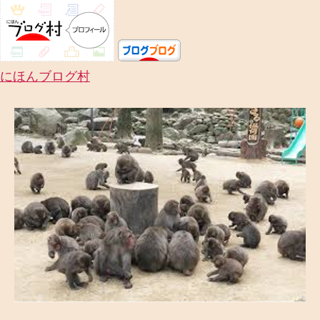
涯
～
へ
の
にほんブログ村