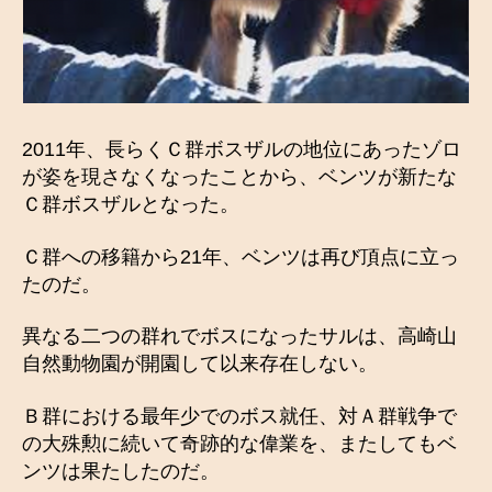
2011年、長らくＣ群ボスザルの地位にあったゾロ
が姿を現さなくなったことから、ベンツが新たな
Ｃ群ボスザルとなった。
Ｃ群への移籍から21年、ベンツは再び頂点に立っ
たのだ。
異なる二つの群れでボスになったサルは、高崎山
自然動物園が開園して以来存在しない。
Ｂ群における最年少でのボス就任、対Ａ群戦争で
の大殊勲に続いて奇跡的な偉業を、またしてもベ
ンツは果たしたのだ。