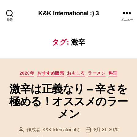
K&K International :) 3
検索
メニュー
タグ:
激辛
カ
2020年
おすすめ販売
おもしろ
ラーメン
料理
テ
激辛は正義なり – 辛さを
ゴ
リ
極める！オススメのラー
ー
メン
作成者:
K&K International :)
8月 21, 2020
投
投
稿
稿