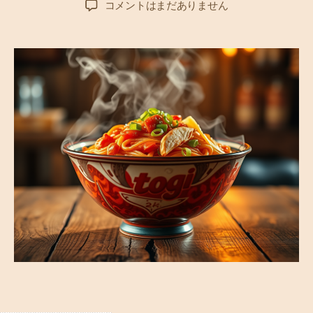
激
コメントはまだありません
者
日
辛
は
正
義
な
り
–
辛
さ
を
極
め
る
！
オ
ス
ス
メ
の
ラ