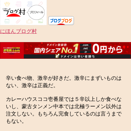
ー
メ
ン
へ
にほんブログ村
の
辛い食べ物、激辛が好きだ。激辛にまずいものは
ない、激辛は正義だ。
カレーハウスココ壱番屋では５辛以上しか食べな
いし、蒙古タンメン中本では北極ラーメン以外は
注文しない。もちろん完食しているのは言うまで
もない。