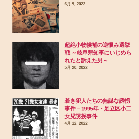
6月 9, 2022
超絶小物候補の逆恨み選挙
戦 ～岐阜県知事にいじめら
れたと訴えた男～
5月 20, 2022
若き犯人たちの無謀な誘拐
事件 – 1995年・足立区小二
女児誘拐事件
4月 12, 2022