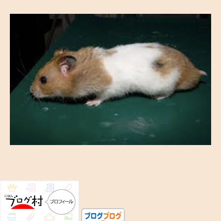
マ
ハ
ム
ス
タ
ー
の
ユ
ニ
ー
ク
な
逸
話
へ
の