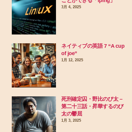
ことができる「fping」
3月 4, 2025
ネイティブの英語 7 “A cup
of joe”
1月 12, 2025
死刑確定囚・野比のび太 –
第二十三話・昇華するのび
太の鬱屈
1月 3, 2025