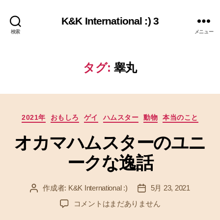
K&K International :) 3
検索
メニュー
タグ:
睾丸
カ
2021年
おもしろ
ゲイ
ハムスター
動物
本当のこと
テ
オカマハムスターのユニ
ゴ
リ
ークな逸話
ー
作成者:
K&K International :)
5月 23, 2021
投
投
稿
稿
オ
コメントはまだありません
者
日
カ