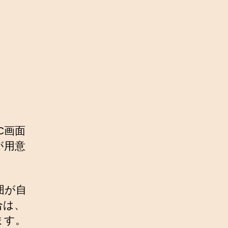
C画面
が用意
囲が自
合は、
ます。