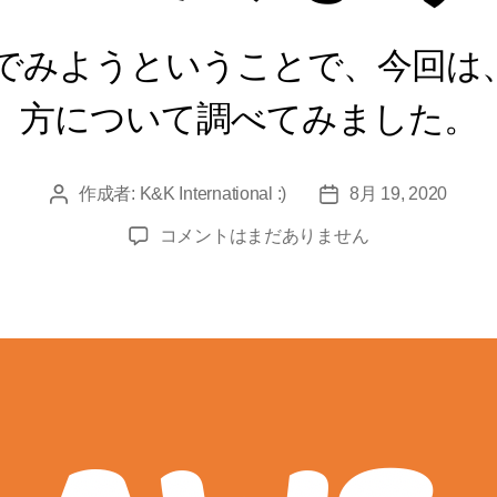
んでみようということで、今回は、
方について調べてみました。
作成者:
K&K International :)
8月 19, 2020
投
投
稿
稿
A
コメントはまだありません
者
日
W
S
を
学
ぶ
（
2
）
V