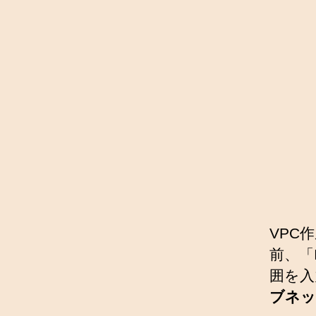
VPC
前、「I
囲を入
ブネッ