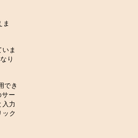
えま
ていま
異なり
用でき
のサー
と入力
リック