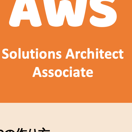
P
C
を
作
っ
て
み
よ
う
へ
の