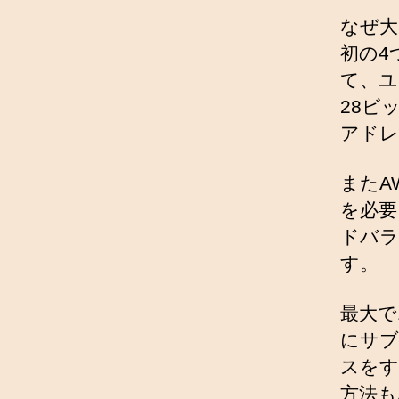
なぜ大
初の4
て、ユ
28ビ
アドレ
またA
を必要
ドバラ
す。
最大で
にサブ
スをす
方法も