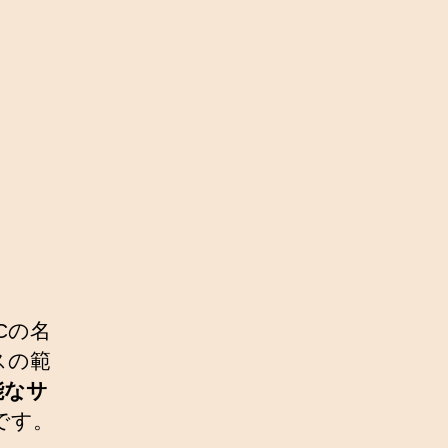
Cの名
レスの範
能なサ
です。