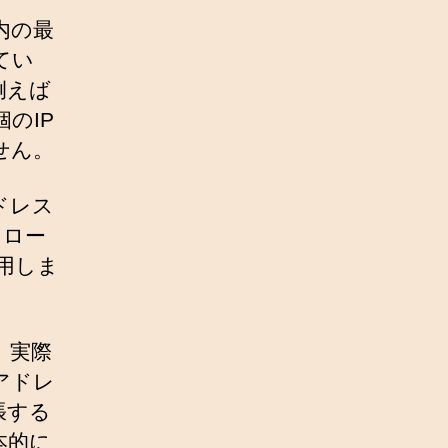
内の最
てい
例えば
のIP
せん。
ドレス
るロー
用しま
、実際
アドレ
張する
本的に