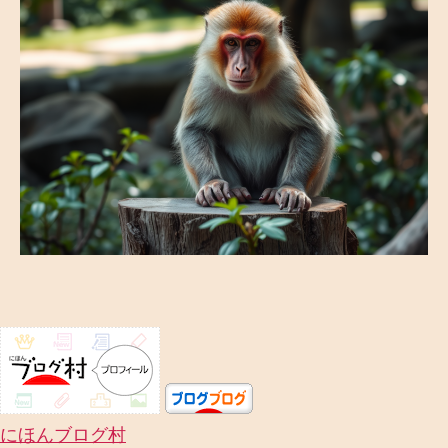
ペ
ッ
ト
』
或
い
は
『
飼
い
主
と
被
飼
い
主
』
の
あ
にほんブログ村
る