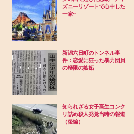
ズニーリゾートで心中した
一家~
新潟六日町のトンネル事
件：恋愛に狂った暴力団員
の極限の嫉妬
知られざる女子高生コンク
リ詰め殺人発覚当時の報道
（後編）