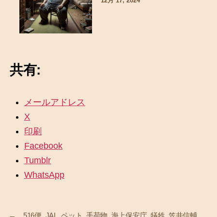
12月 17, 2024
共有:
メールアドレス
X
印刷
Facebook
Tumblr
WhatsApp
516便
,
JAL
,
ペット
,
手荷物
,
海上保安庁
,
犠牲
,
笠井信輔
,