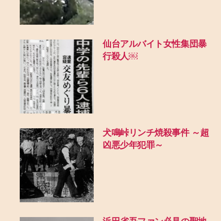
仙台アルバイト女性集団暴
行殺人￼
犬鳴峠リンチ焼殺事件 ～超
凶悪少年犯罪～