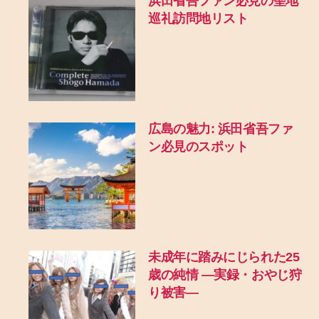
浜田省吾ファン必見の聖地
巡礼訪問地リスト
広島の魅力: 浜田省吾ファ
ン必見のスポット
未成年に踏みにじられた25
歳の純情 ―実録・おやじ狩
り被害―