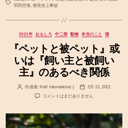
タ
羽田空港
,
衝突炎上事故
グ
カ
2021年
おもしろ
中二病
動物
本当のこと
猿
テ
『ペットと被ペット』或
ゴ
リ
いは『飼い主と被飼い
ー
主』のあるべき関係
作成者:
K&K International :)
5月 22, 2021
投
投
稿
稿
『
コメントはまだありません
者
日
ペ
ッ
ト
と
被