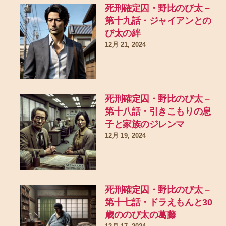
死刑確定囚・野比のび太 –
第十九話・ジャイアンとの
び太の絆
12月 21, 2024
死刑確定囚・野比のび太 –
第十八話・引きこもりの息
子と家族のジレンマ
12月 19, 2024
死刑確定囚・野比のび太 –
第十七話・ドラえもんと30
歳ののび太の葛藤