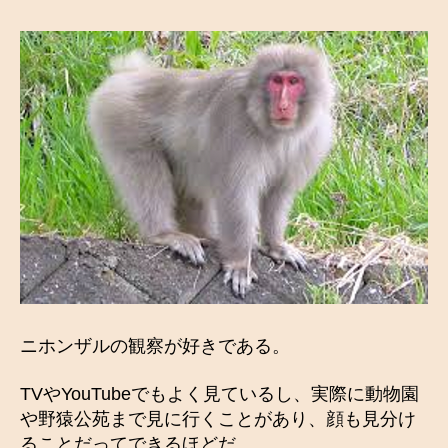
べ
き
関
係
へ
の
ニホンザルの観察が好きである。
TVやYouTubeでもよく見ているし、実際に動物園
や野猿公苑まで見に行くことがあり、顔も見分け
ることだってできるほどだ。