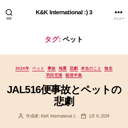
K&K International :) 3
検索
メニュー
タグ:
ペット
カ
2024年
ペット
事故
地震
悲劇
本当のこと
無念
テ
羽田空港
能登半島
ゴ
リ
JAL516便事故とペットの
ー
悲劇
作成者:
K&K International :)
1月 6, 2024
投
投
稿
稿