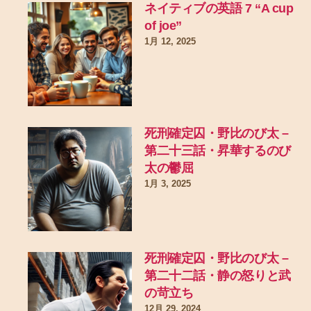
ネイティブの英語 7 “A cup
of joe”
1月 12, 2025
死刑確定囚・野比のび太 –
第二十三話・昇華するのび
太の鬱屈
1月 3, 2025
死刑確定囚・野比のび太 –
第二十二話・静の怒りと武
の苛立ち
12月 29, 2024